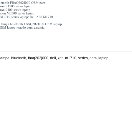
uetooth FBAQ202J000 OEM para:
iron E1705 series laptop
iron 9400 series laptop
ision M6300 series laptop
 M1710 series laptop: Dell XPS M1710
1x tampa bluetooth FBAQ202J000 OEM laptop
OEM laptop testado com garantia
tampa
,
bluetooth
,
fbaq202j000
,
dell
,
xps
,
m1710
,
series
,
oem
,
laptop
,