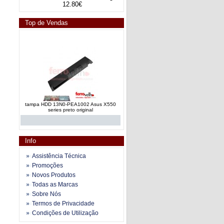
12.80€
Top de Vendas
tampa HDD 13N0-PEA1002 Asus X550
series preto original
Info
Assistência Técnica
Promoções
Novos Produtos
tampa ram AP073000400 Toshiba Satellite
Todas as Marcas
L500-13W
Sobre Nós
Termos de Privacidade
Condições de Utilização