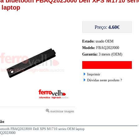
a bluetooth FBAQ202J000 Dell XPS M1710 seri
laptop
Preço:
4.60€
Estado:
usado OEM
Modelo:
FBAQ202J000
Garantia:
3 meses (OEM)
Imprimir
Dúvidas neste produto ?
maximizar imagem
ção
uetooth FBAQ202J000 Dell XPS M1710 series OEM laptop
Q202J000