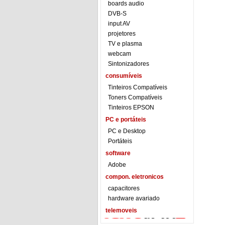
boards audio
DVB-S
input AV
projetores
TV e plasma
webcam
Sintonizadores
consumíveis
Tinteiros Compatíveis
Toners Compatíveis
Tinteiros EPSON
PC e portáteis
PC e Desktop
Portáteis
software
Adobe
compon. eletronicos
capacitores
hardware avariado
telemoveis