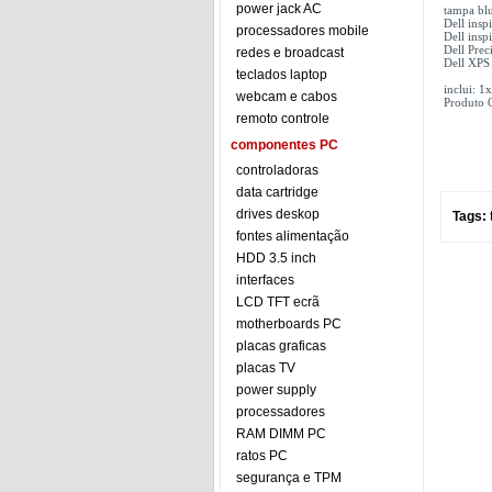
power jack AC
tampa bl
Dell insp
processadores mobile
Dell insp
Dell Prec
redes e broadcast
Dell XPS
teclados laptop
inclui: 
webcam e cabos
Produto 
remoto controle
componentes PC
controladoras
data cartridge
drives deskop
Tags:
fontes alimentação
HDD 3.5 inch
interfaces
LCD TFT ecrã
motherboards PC
placas graficas
placas TV
power supply
processadores
RAM DIMM PC
ratos PC
segurança e TPM