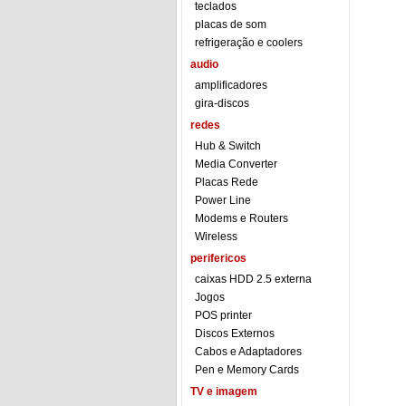
teclados
placas de som
refrigeração e coolers
audio
amplificadores
gira-discos
redes
Hub & Switch
Media Converter
Placas Rede
Power Line
Modems e Routers
Wireless
perifericos
caixas HDD 2.5 externa
Jogos
POS printer
Discos Externos
Cabos e Adaptadores
Pen e Memory Cards
TV e imagem