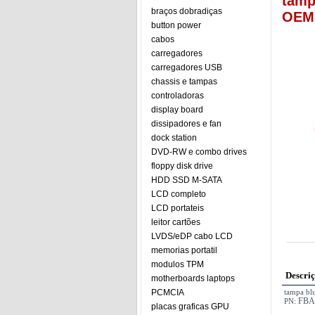
tamp
braços dobradiças
OEM 
button power
cabos
carregadores
carregadores USB
chassis e tampas
controladoras
display board
dissipadores e fan
dock station
DVD-RW e combo drives
floppy disk drive
HDD SSD M-SATA
LCD completo
LCD portateis
leitor cartões
LVDS/eDP cabo LCD
memorias portatil
modulos TPM
Descri
motherboards laptops
PCMCIA
tampa bl
FBA
PN:
placas graficas GPU