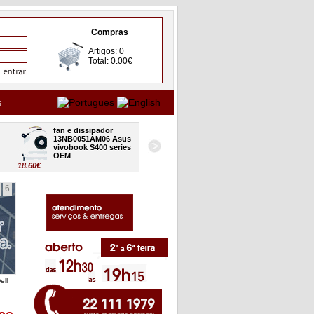
Compras
Artigos: 0
Total: 0.00€
s
fan e dissipador 
board USB audio CR 
13NB0051AM06 Asus 
32XJ7IB0000 Asus 
vivobook S400 series 
vivobook S400 series 
OEM
OEM
18.60€
24.80€
18
6
ell