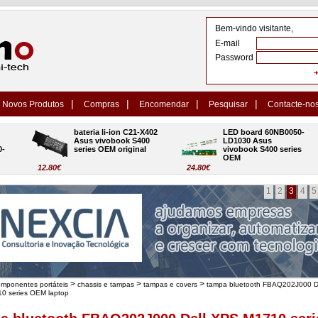
Bem-vindo visitante,
E-mail
Password
|
|
|
|
Novos Produtos
Compras
Encomendar
Pesquisar
Contacte-no
bateria li-ion C21-X402 
LED board 60NB0050-
Asus vivobook S400 
LD1030 Asus 
series OEM original
vivobook S400 series 
OEM
12.80€
24.80€
1
2
3
4
5
>
>
>
omponentes portáteis
chassis e tampas
tampas e covers
tampa bluetooth FBAQ202J000 D
0 series OEM laptop