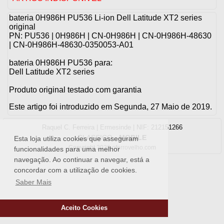
bateria 0H986H PU536 Li-ion Dell Latitude XT2 series
original
PN: PU536 | 0H986H | CN-0H986H | CN-0H986H-48630
| CN-0H986H-48630-0350053-A01
bateria 0H986H PU536 para:
Dell Latitude XT2 series
Produto original testado com garantia
Este artigo foi introduzido em Segunda, 27 Maio de 2019.
Raquel C. Ferreira | Ermesinde | NIF: 212151266
CLASSICO
-
MOBILE
Esta loja utiliza cookies que asseguram
Copyright 2026 oferrovelho.com
funcionalidades para uma melhor
navegação. Ao continuar a navegar, está a
concordar com a utilização de cookies.
Saber Mais
Aceito Cookies