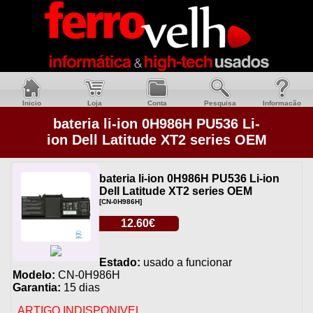
Inicio
Loja
Conta
Pesquisa
Informacão
bateria li-ion 0H986H PU536 Li-
ion Dell Latitude XT2 series OEM
bateria li-ion 0H986H PU536 Li-ion
Dell Latitude XT2 series OEM
[CN-0H986H]
12.60€
Estado:
usado a funcionar
Modelo:
CN-0H986H
Garantia:
15 dias
ARTIGO INDISPONIVEL