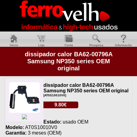
Inicio
Loja
Conta
Pesquisa
Informacão
dissipador calor BA62-00796A
Samsung NP350 series OEM
original
dissipador calor BA62-00796A
Samsung NP350 series OEM original
[AT0S10010V0]
9.80€
Estado:
usado OEM
Modelo:
AT0S10010V0
Garantia:
3 meses (OEM)