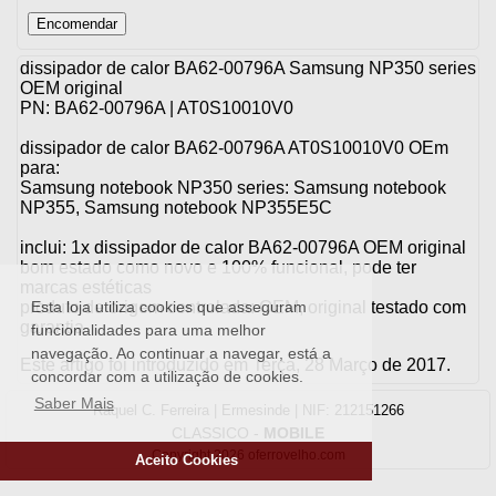
dissipador de calor BA62-00796A Samsung NP350 series
OEM original
PN: BA62-00796A | AT0S10010V0
dissipador de calor BA62-00796A AT0S10010V0 OEm
para:
Samsung notebook NP350 series: Samsung notebook
NP355, Samsung notebook NP355E5C
inclui: 1x dissipador de calor BA62-00796A OEM original
bom estado como novo e 100% funcional, pode ter
marcas estéticas
produto de origem controlada: OEM, original testado com
Esta loja utiliza cookies que asseguram
garantia
funcionalidades para uma melhor
navegação. Ao continuar a navegar, está a
Este artigo foi introduzido em Terça, 28 Março de 2017.
concordar com a utilização de cookies.
Saber Mais
Raquel C. Ferreira | Ermesinde | NIF: 212151266
CLASSICO
-
MOBILE
Copyright 2026 oferrovelho.com
Aceito Cookies