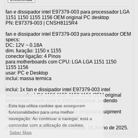
fan e dissipador intel E97379-003 para processador LGA
1151 1150 1155 1156 OEM original PC desktop
PN: E97379-003 | CNSH8115R4
fan e dissipador intel E97379-003 para processador OEM
specs:
DC: 12V ~ 0.18A
dim. furação: 1150 x 1155
conector ligação:
4 Pinos
para motherboards com CPU: LGA
LGA 1151 1150
1155 1156
usar: PC e Desktop
inclui: massa termica
inclui: 1x fan e dissipador intel E97379-003 intel
processador LGA 1156 1155 1150 1151 OEM original
bom estado como novo e 100% funcional, podendo
Esta loja utiliza cookies que asseguram
apresentar marcas de uso
OEM: produto original controlada (original equipment
funcionalidades para uma melhor
manufacturer) testado com garantia
navegação. Ao continuar a navegar, está a
concordar com a utilização de cookies.
Este artigo foi introduzido em Quarta, 18 Junho de 2025.
Saber Mais