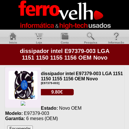
Inicio
Loja
Conta
Pesquisa
Informacão
dissipador intel E97379-003 LGA
1151 1150 1155 1156 OEM Novo
dissipador intel E97379-003 LGA 1151
1150 1155 1156 OEM Novo
[E97379-003]
9.80€
Estado:
Novo OEM
Modelo:
E97379-003
Garantia:
6 meses (OEM)