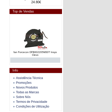
24.80€
Top de Vendas
fan Forcecon DFB602205M30T Insys
Clevo
Info
Assistência Técnica
Promoções
Novos Produtos
fan e dissipador calor AT019000110
Todas as Marcas
Toshiba Satellite A200 series
Sobre Nós
Termos de Privacidade
Condições de Utilização