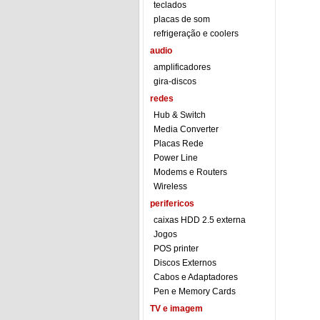
teclados
placas de som
refrigeração e coolers
audio
amplificadores
gira-discos
redes
Hub & Switch
Media Converter
Placas Rede
Power Line
Modems e Routers
Wireless
perifericos
caixas HDD 2.5 externa
Jogos
POS printer
Discos Externos
Cabos e Adaptadores
Pen e Memory Cards
TV e imagem