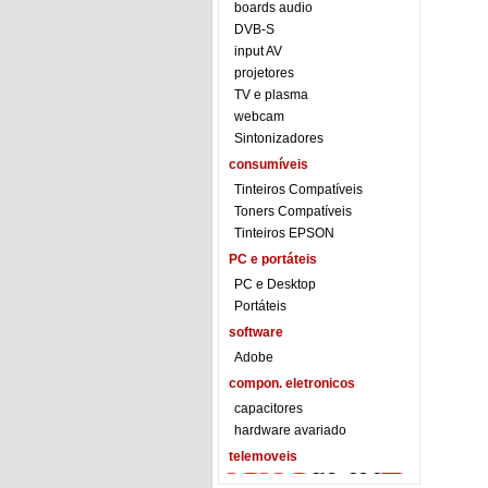
boards audio
DVB-S
input AV
projetores
TV e plasma
webcam
Sintonizadores
consumíveis
Tinteiros Compatíveis
Toners Compatíveis
Tinteiros EPSON
PC e portáteis
PC e Desktop
Portáteis
software
Adobe
compon. eletronicos
capacitores
hardware avariado
telemoveis