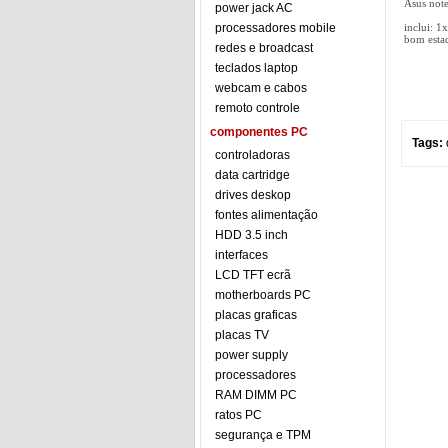
Asus note
power jack AC
processadores mobile
inclui: 1
bom esta
redes e broadcast
teclados laptop
webcam e cabos
remoto controle
componentes PC
Tags:
controladoras
data cartridge
drives deskop
fontes alimentação
HDD 3.5 inch
interfaces
LCD TFT ecrã
motherboards PC
placas graficas
placas TV
power supply
processadores
RAM DIMM PC
ratos PC
segurança e TPM