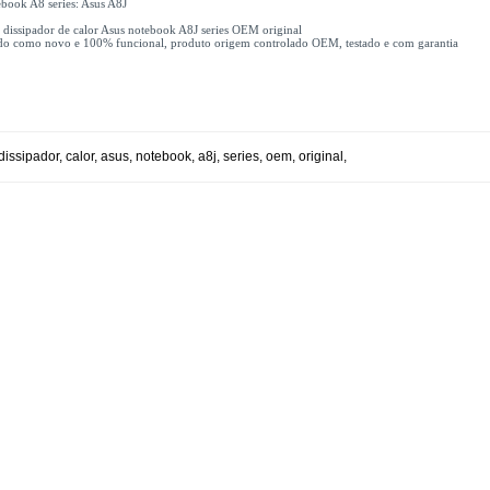
book A8 series: Asus A8J
x dissipador de calor Asus notebook A8J series OEM original
do como novo e 100% funcional, produto origem controlado OEM, testado e com garantia
dissipador
,
calor
,
asus
,
notebook
,
a8j
,
series
,
oem
,
original
,