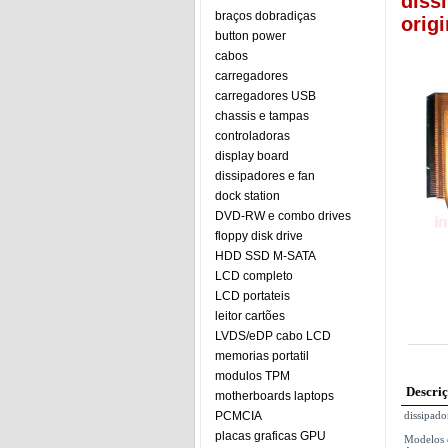
diss
braços dobradiças
origi
button power
cabos
carregadores
carregadores USB
chassis e tampas
controladoras
display board
dissipadores e fan
dock station
DVD-RW e combo drives
floppy disk drive
HDD SSD M-SATA
LCD completo
LCD portateis
leitor cartões
LVDS/eDP cabo LCD
memorias portatil
modulos TPM
Descri
motherboards laptops
PCMCIA
dissipado
placas graficas GPU
Modelos 