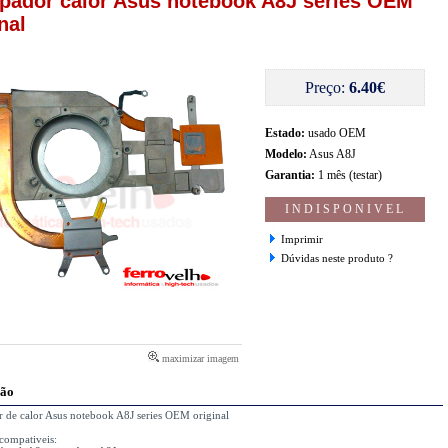
ipador calor Asus notebook A8J series OEM
nal
Preço:
6.40€
Estado:
usado OEM
Modelo:
Asus A8J
Garantia:
1 mês (testar)
INDISPONIVEL
Imprimir
Dúvidas neste produto ?
maximizar imagem
ção
r de calor Asus notebook A8J series OEM original
compativeis: