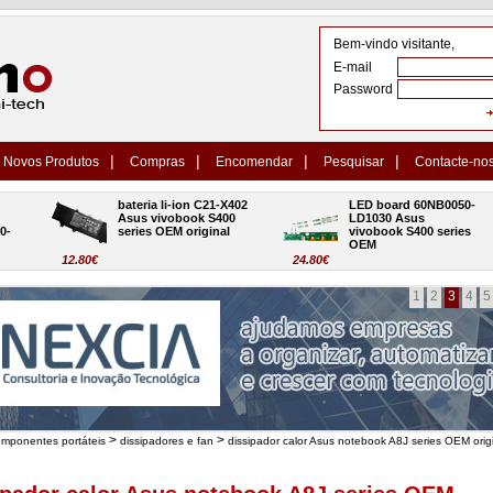
Bem-vindo visitante,
E-mail
Password
|
|
|
|
Novos Produtos
Compras
Encomendar
Pesquisar
Contacte-no
bateria li-ion C21-X402 
LED board 60NB0050-
Asus vivobook S400 
LD1030 Asus 
series OEM original
vivobook S400 series 
OEM
12.80€
24.80€
1
2
3
4
5
>
>
omponentes portáteis
dissipadores e fan
dissipador calor Asus notebook A8J series OEM orig