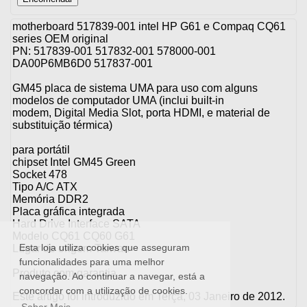
motherboard 517839-001 intel HP G61 e Compaq CQ61
series OEM original
PN: 517839-001 517832-001 578000-001
DA00P6MB6D0 517837-001
GM45 placa de sistema UMA para uso com alguns
modelos de computador UMA (inclui built-in
modem, Digital Media Slot, porta HDMI, e material de
substituição térmica)
para portátil
chipset Intel GM45 Green
Socket 478
Tipo A/C ATX
Memória DDR2
Placa gráfica integrada
Hard Drive Interface SATA
Modelo CQ61 CQ60 G61
Esta loja utiliza cookies que asseguram
Lugar de origem Taiwan
funcionalidades para uma melhor
Produto com garantia
navegação. Ao continuar a navegar, está a
concordar com a utilização de cookies.
Este artigo foi introduzido em Terça, 03 Janeiro de 2012.