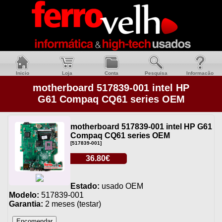
Inicio
Loja
Conta
Pesquisa
Informacão
motherboard 517839-001 intel HP
G61 Compaq CQ61 series OEM
motherboard 517839-001 intel HP G61
Compaq CQ61 series OEM
[517839-001]
36.80€
Estado:
usado OEM
Modelo:
517839-001
Garantia:
2 meses (testar)