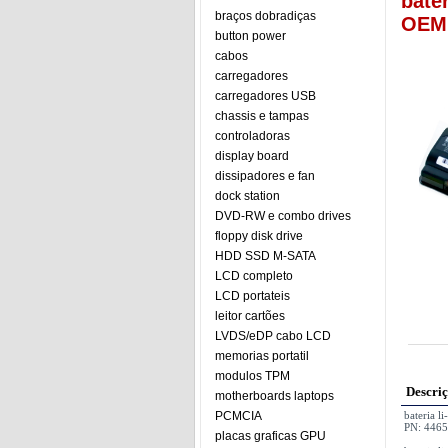
bate
braços dobradiças
OEM 
button power
cabos
carregadores
carregadores USB
chassis e tampas
controladoras
display board
dissipadores e fan
dock station
DVD-RW e combo drives
floppy disk drive
HDD SSD M-SATA
LCD completo
LCD portateis
leitor cartões
LVDS/eDP cabo LCD
memorias portatil
modulos TPM
Descri
motherboards laptops
PCMCIA
bateria 
PN: 4465
placas graficas GPU