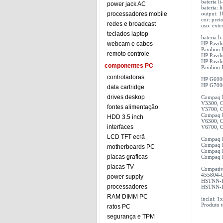
bateria 
power jack AC
bateria: l
processadores mobile
output: 
cor: pret
redes e broadcast
uso: exte
teclados laptop
bateria 
webcam e cabos
HP Pavil
Pavilion
remoto controle
HP Pavil
HP Pavil
componentes PC
Pavilion
controladoras
HP G6000
HP G7000
data cartridge
drives deskop
Compaq P
V3300, C
fontes alimentação
V3700, C
Compaq P
HDD 3.5 inch
V6300, C
interfaces
V6700, C
LCD TFT ecrã
Compaq P
Compaq P
motherboards PC
Compaq Pr
placas graficas
Compaq Pr
placas TV
Compatív
455804-
power supply
HSTNN-I
processadores
HSTNN-
RAM DIMM PC
inclui: 
Produto 
ratos PC
segurança e TPM