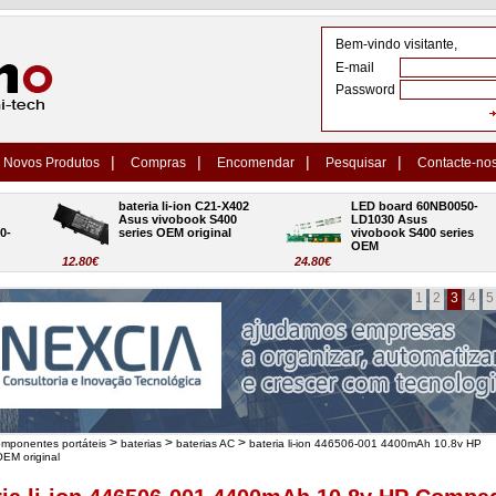
Bem-vindo visitante,
E-mail
Password
|
|
|
|
Novos Produtos
Compras
Encomendar
Pesquisar
Contacte-no
bateria li-ion C21-X402 
LED board 60NB0050-
Asus vivobook S400 
LD1030 Asus 
series OEM original
vivobook S400 series 
OEM
12.80€
24.80€
1
2
3
4
5
>
>
>
omponentes portáteis
baterias
baterias AC
bateria li-ion 446506-001 4400mAh 10.8v HP
EM original