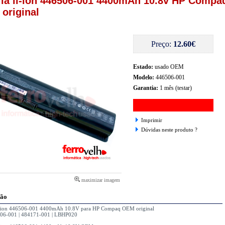
ria li-ion 446506-001 4400mAh 10.8v HP Compa
original
Preço:
12.60€
Estado:
usado OEM
Modelo:
446506-001
Garantia:
1 mês (testar)
Imprimir
Dúvidas neste produto ?
maximizar imagem
ção
li-ion 446506-001 4400mAh 10.8V para HP Compaq OEM original
06-001 | 484171-001 | LBHP020