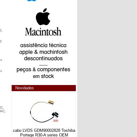
0,
00
io
io
Novidades
32,
42,
cabo LVDS GDM90002828 Toshiba
Portege R30-A series OEM