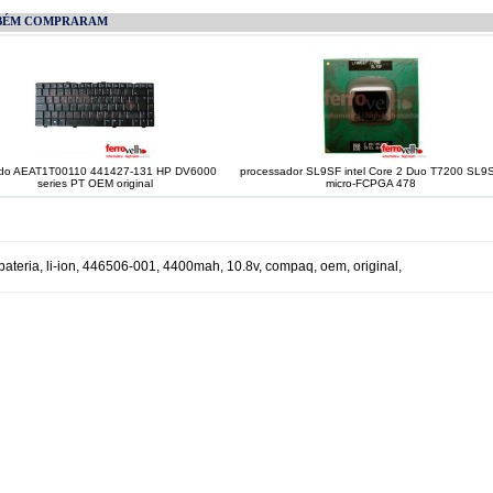
BÉM COMPRARAM
ado AEAT1T00110 441427-131 HP DV6000
processador SL9SF intel Core 2 Duo T7200 SL9
series PT OEM original
micro-FCPGA 478
bateria
,
li-ion
,
446506-001
,
4400mah
,
10.8v
,
compaq
,
oem
,
original
,