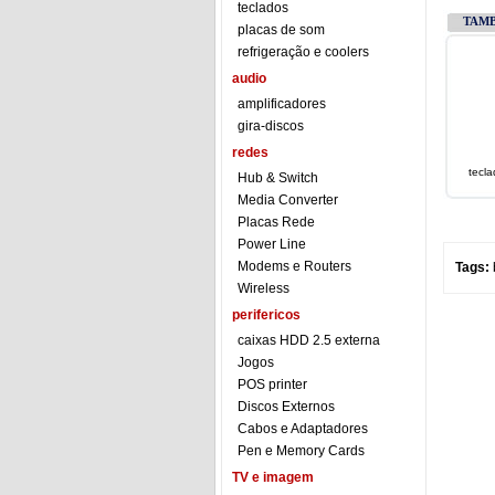
teclados
TAM
placas de som
refrigeração e coolers
audio
amplificadores
gira-discos
redes
tecl
Hub & Switch
Media Converter
Placas Rede
Power Line
Modems e Routers
Tags:
Wireless
perifericos
caixas HDD 2.5 externa
Jogos
POS printer
Discos Externos
Cabos e Adaptadores
Pen e Memory Cards
TV e imagem