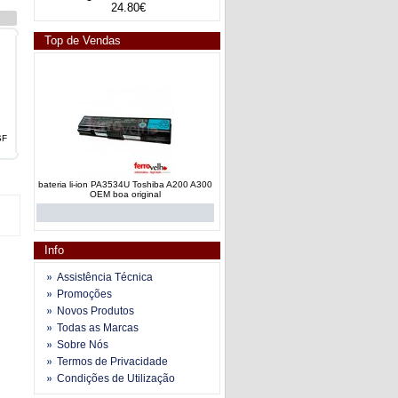
24.80€
Top de Vendas
SF
bateria li-ion PA3534U Toshiba A200 A300
OEM boa original
Info
Assistência Técnica
Promoções
Novos Produtos
bateria li-ion 484171-001 dv4 dv5 dv6 G50
Todas as Marcas
G60 G70 G61 CQ61
Sobre Nós
Termos de Privacidade
Condições de Utilização