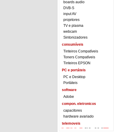
boards audio
DVB-S
input AV
projetores
TV e plasma
webcam
Sintonizadores
consumíveis
Tinteiros Compatíveis
Toners Compatíveis
Tinteiros EPSON
PC e portáteis
PC e Desktop
Portáteis
software
Adobe
compon. eletronicos
capacitores
hardware avariado
telemoveis