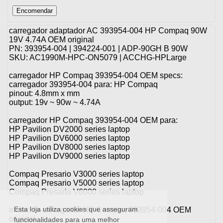
carregador adaptador AC 393954-004 HP Compaq 90W
19V 4.74A OEM original
PN: 393954-004 | 394224-001 | ADP-90GH B 90W
SKU: AC1990M-HPC-ON5079 | ACCHG-HPLarge
carregador HP Compaq 393954-004 OEM specs:
carregador 393954-004 para: HP Compaq
pinout: 4.8mm x mm
output: 19v ~ 90w ~ 4.74A
carregador HP Compaq 393954-004 OEM para:
HP Pavilion
DV2000
series laptop
HP Pavilion
DV6000
series laptop
HP Pavilion
DV8000
series laptop
HP Pavilion
DV9000
series laptop
Compaq
Presario
V3000 series laptop
Compaq
Presario
V5000 series laptop
Compaq
Presario
V6000 series laptop
Esta loja utiliza cookies que asseguram
inclui: 1x carregador HP Compaq 393954-004 OEM
original
funcionalidades para uma melhor