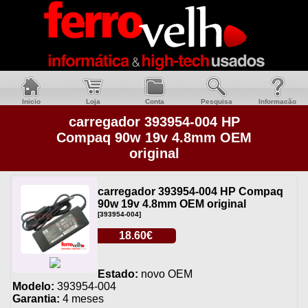
Inicio
Loja
Conta
Pesquisa
Informacão
carregador 393954-004 HP
Compaq 90w 19v 4.8mm OEM
original
carregador 393954-004 HP Compaq
90w 19v 4.8mm OEM original
[393954-004]
18.60€
Estado:
novo OEM
Modelo:
393954-004
Garantia:
4 meses