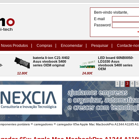
Bem-vindo visitante,
E-mail
Password
|
|
|
|
Novos Produtos
Compras
Encomendar
Pesquisar
Contacte-no
bateria li-ion C21-X402 
LED board 60NB0050-
Asus vivobook S400 
LD1030 Asus 
series OEM original
vivobook S400 series 
OEM
12.80€
24.80€
1
2
3
4
5
>
>
omponentes portáteis
carregadores
carregador 65w Apple Mac MacbookPro A1344 A1185 A