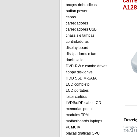
carr
braços dobradiças
A12
button power
cabos
carregadores
carregadores USB
chassis e tampas
controladoras
display board
dissipadores e fan
dock station
DVD-RW e combo drives
floppy disk drive
HDD SSD M-SATA
LCD completo
LCD portateis
leitor cartões
LVDS/eDP cabo LCD
memorias portatil
modulos TPM
Descri
motherboards laptops
PCMCIA
Carregad
PN: A134
placas graficas GPU