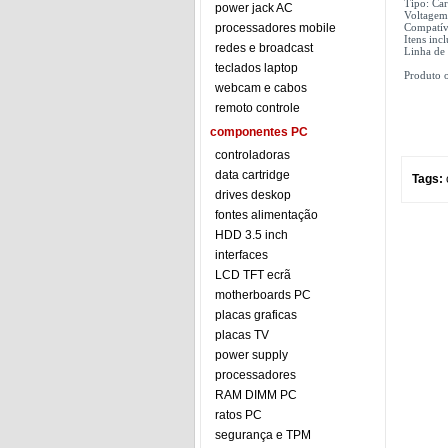
Tipo: Ca
power jack AC
Voltagem
processadores mobile
Compatív
Itens inc
redes e broadcast
Linha de
teclados laptop
Produto o
webcam e cabos
remoto controle
componentes PC
controladoras
data cartridge
Tags:
drives deskop
fontes alimentação
HDD 3.5 inch
interfaces
LCD TFT ecrã
motherboards PC
placas graficas
placas TV
power supply
processadores
RAM DIMM PC
ratos PC
segurança e TPM