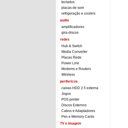
teclados
placas de som
refrigeração e coolers
audio
amplificadores
gira-discos
redes
Hub & Switch
Media Converter
Placas Rede
Power Line
Modems e Routers
Wireless
perifericos
caixas HDD 2.5 externa
Jogos
POS printer
Discos Externos
Cabos e Adaptadores
Pen e Memory Cards
TV e imagem