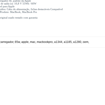
rregador AC padrão da Apple
 de saída (s): 10,8 V 55Wh / 60W
el para Apple
luídos: Cabo de alimentação, fichas destacáveis ​​Compatível
 Produto: MacBook, MacBook Pro
riginal usado testado com garantia
carregador
,
65w
,
apple
,
mac
,
macbookpro
,
a1344
,
a1185
,
a1280
,
oem
,