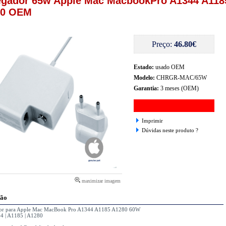
egador 65w Apple Mac MacbookPro A1344 A118
80 OEM
Preço:
46.80€
Estado:
usado OEM
Modelo:
CHRGR-MAC/65W
Garantia:
3 meses (OEM)
Imprimir
Dúvidas neste produto ?
maximizar imagem
ção
or para Apple Mac MacBook Pro A1344 A1185 A1280 60W
4 | A1185 | A1280