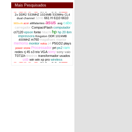
Mais Pesquisados
2x DDR2 533MHZ 1024MB 533MHz CL4
32mb
661 H
6110
6610
dual channel
asus
cabo
carregador Sony Vaio 19.5v 90w 2-
altifalantes
avg
acer
9800mAh
POWER 2HIX Novo OEM
carregador
CompactFlash
computador
hp
ct7120
epson
fonte
hitachi
hp 20
ibm
impressora
Kingston DDR 1024MB
m760
magalhaes
maxtor
400MHZ
memoria
monitor
p4
P5GD2
plays
nokia
ram
Processador
prt
ps2
power stone
sony
redes
rj 45
s3 trio VGA
sony vaio
T0711h
tinteiros
transformador
usados
usb
win
win xp pro
wireless
carregador 463552-003 65WAC ficha larga
HP Compaq series OEM
carregador HP Compaq 90w ficha larga AC
power OEM original