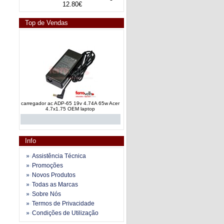
12.80€
Top de Vendas
carregador ac ADP-65 19v 4.74A 65w Acer
4.7x1.75 OEM laptop
Info
Assistência Técnica
Promoções
Novos Produtos
carregador Toshiba Fujitsu Asus insys 19V
Todas as Marcas
4.74A OEM novo
Sobre Nós
Termos de Privacidade
Condições de Utilização