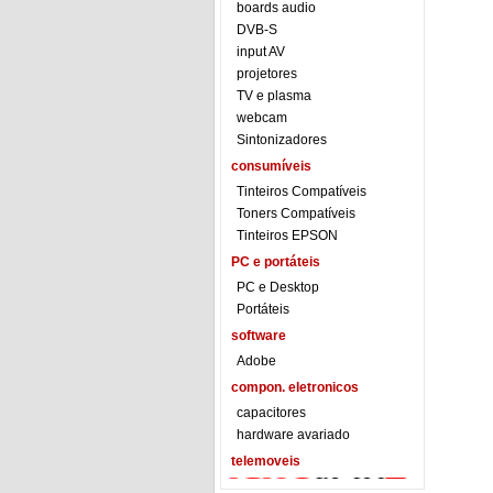
boards audio
DVB-S
input AV
projetores
TV e plasma
webcam
Sintonizadores
consumíveis
Tinteiros Compatíveis
Toners Compatíveis
Tinteiros EPSON
PC e portáteis
PC e Desktop
Portáteis
software
Adobe
compon. eletronicos
capacitores
hardware avariado
telemoveis