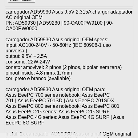
carregador AD59930 Asus 9.5V 2.315A charger adaptador
AC original OEM
PN: AD59930 | AD59230 | 90-OA00PW9100 | 90-
OA00PW0000
carregador AD59930 Asus original OEM specs:
input: AC100-240V ~ 50-60Hz (IEC 60906-1 uso
universal)
output: 9.5V ~ 2.5A
consumo: 22W-24W
conetor amovivel: 2 pinos (2 pinos, bipolar, sem terra)
pinout inside: 4.8 mm x 1.7mm
cor: preto e branco (available)
carregador AD59930 Asus original OEM para:
Asus EeePC 700 series notebook: Asus EeePC
701 | Asus EeePC 701SD | Asus EeePC 701SDX
Asus EeePC 800 series notebook: Asus EeePC 801
Asus EeePC 2G series: Asus EeePC 2G SURF
Asus EeePC 4G series: Asus EeePC 4G SURF | Asus
EeePC 8G SURF
inclui: 1x carregador AD59930 Asus original OEM original