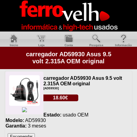
Inicio
Loja
Conta
Pesquisa
Informacão
carregador AD59930 Asus 9.5
volt 2.315A OEM original
carregador AD59930 Asus 9.5 volt
2.315A OEM original
[AD59930]
18.60€
Estado:
usado OEM
Modelo:
AD59930
Garantia:
3 meses