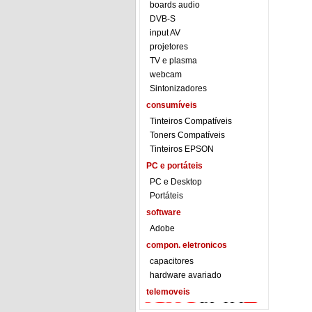
boards audio
DVB-S
input AV
projetores
TV e plasma
webcam
Sintonizadores
consumíveis
Tinteiros Compatíveis
Toners Compatíveis
Tinteiros EPSON
PC e portáteis
PC e Desktop
Portáteis
software
Adobe
compon. eletronicos
capacitores
hardware avariado
telemoveis