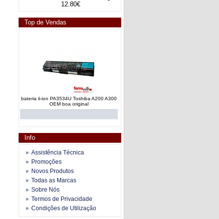
12.80€
Top de Vendas
bateria li-ion PA3534U Toshiba A200 A300
OEM boa original
Info
Assistência Técnica
Promoções
Novos Produtos
bateria li-ion 484171-001 dv4 dv5 dv6 G50
Todas as Marcas
G60 G70 G61 CQ61
Sobre Nós
Termos de Privacidade
Condições de Utilização