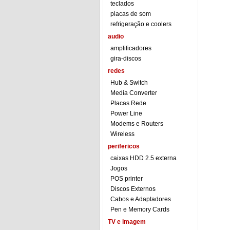
teclados
placas de som
refrigeração e coolers
audio
amplificadores
gira-discos
redes
Hub & Switch
Media Converter
Placas Rede
Power Line
Modems e Routers
Wireless
perifericos
caixas HDD 2.5 externa
Jogos
POS printer
Discos Externos
Cabos e Adaptadores
Pen e Memory Cards
TV e imagem