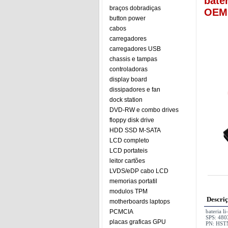
bate
braços dobradiças
OEM 
button power
cabos
carregadores
carregadores USB
chassis e tampas
controladoras
display board
dissipadores e fan
dock station
DVD-RW e combo drives
floppy disk drive
HDD SSD M-SATA
LCD completo
LCD portateis
leitor cartões
LVDS/eDP cabo LCD
memorias portatil
modulos TPM
Descri
motherboards laptops
PCMCIA
bateria 
SPS: 480
placas graficas GPU
PN: HST