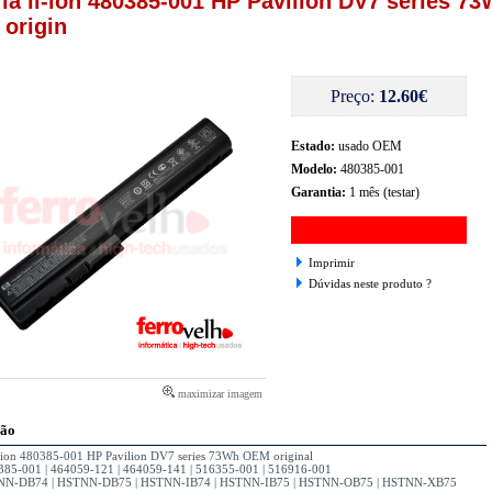
ria li-ion 480385-001 HP Pavilion DV7 series 7
origin
Preço:
12.60€
Estado:
usado OEM
Modelo:
480385-001
Garantia:
1 mês (testar)
Imprimir
Dúvidas neste produto ?
maximizar imagem
ção
li-ion 480385-001 HP Pavilion DV7 series 73Wh OEM original
385-001 | 464059-121 | 464059-141 | 516355-001 | 516916-001
NN-DB74 | HSTNN-DB75 | HSTNN-IB74 | HSTNN-IB75 | HSTNN-OB75 | HSTNN-XB75