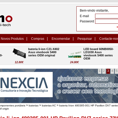
Bem-vindo visitante,
E-mail
Password
|
|
|
|
Novos Produtos
Compras
Encomendar
Pesquisar
Contacte-no
bateria li-ion C21-X402 
LED board 60NB0050-
Asus vivobook S400 
LD1030 Asus 
series OEM original
vivobook S400 series 
OEM
12.80€
24.80€
1
2
3
4
5
>
>
>
omponentes portáteis
baterias
baterias AC
bateria li-ion 480385-001 HP Pavilion DV7 serie
 origin