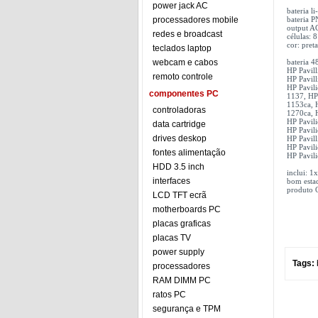
power jack AC
bateria 
processadores mobile
bateria 
output A
redes e broadcast
células: 8
cor: preta
teclados laptop
webcam e cabos
bateria 
HP Pavil
remoto controle
HP Pavil
HP Pavil
componentes PC
1137, HP
1153ca, 
controladoras
1270ca, 
HP Pavil
data cartridge
HP Pavil
drives deskop
HP Pavil
HP Pavil
fontes alimentação
HP Pavili
HDD 3.5 inch
inclui: 
interfaces
bom esta
produto 
LCD TFT ecrã
motherboards PC
placas graficas
placas TV
power supply
Tags:
processadores
RAM DIMM PC
ratos PC
segurança e TPM