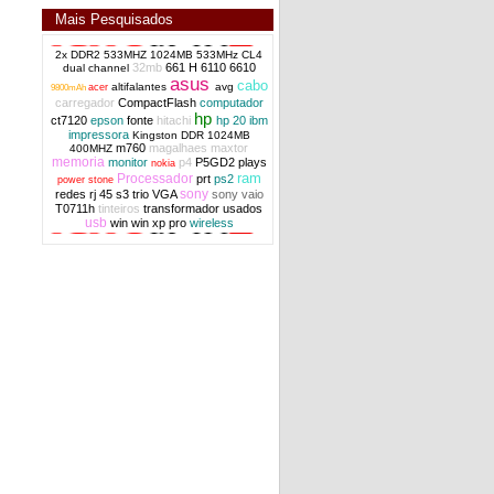
Mais Pesquisados
2x DDR2 533MHZ 1024MB 533MHz CL4
32mb
661 H
6110
6610
dual channel
asus
bateria li-ion M660NBAT-6 4400mah 10,8v
cabo
altifalantes
avg
acer
9800mAh
Notebook
carregador
CompactFlash
computador
hp
ct7120
epson
fonte
hitachi
hp 20
ibm
impressora
Kingston DDR 1024MB
m760
magalhaes
maxtor
400MHZ
memoria
monitor
p4
P5GD2
plays
nokia
ram
Processador
prt
ps2
power stone
sony
redes
rj 45
s3 trio VGA
sony vaio
T0711h
tinteiros
transformador
usados
usb
win
win xp pro
wireless
bateria li-ion 513775-001 HP Compaq
47Wh 10.8v 6 cells OEM
bateria li-ion PA3817U Toshiba Satellite Li-
ion 48Wh OEM Nova