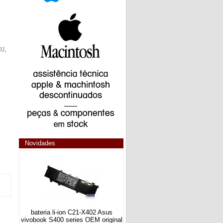
02,
Novidades
bateria li-ion C21-X402 Asus
vivobook S400 series OEM original