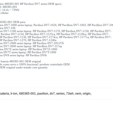
li-ion 480385-001 HP Pavilion DV7 series OEM specs:
PN: 480385-001
C: 14.4v ~ 73Wh
 células
480385-001 OEM para:
lion DV7-1000 series laptop: Pavilion DV7-1020, HP Pavillion DV7-1003, HP Pavillion DV7-10
lion DV7-100
ion DV7-1100 series laptop: HP Pavilion DV7-1170, HP Pavilion DV7-1150, HP Pavilion DV7-
 Pavilion DV7-1134, HP Pavilion DV7-1123ca, HP Pavilion DV7-1128ca, HP Pavilion DV7-
HP Pavilion DV7-1130, HP Pavilion DV7-1174ca, HP Pavilion DV7-1177ca, HP Pavilion DV7-
HP Pavilion DV7-1270, HP Pavilion DV7-1240u
ion DV7-2000 series laptop: HP Pavilion DV7-2011TX
ion DV7-3000 series laptop: HP Pavillion DV7-317ep
lion DV7Z series laptop: HP Pavilion DV7Z-1000
ion DV7T series laptop: HP Pavilion DV7T-1000
on DV8 series laptop: HP Pavilion DV8t
1x bateria 480385-001 OEM original
do como novo e 100% funcional | produto controlado OEM
OEM original usado testado com garantia
bateria
,
li-ion
,
480385-001
,
pavilion
,
dv7
,
series
,
73wh
,
oem
,
origin
,