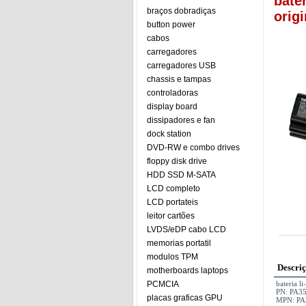
bate
braços dobradiças
origi
button power
cabos
carregadores
carregadores USB
chassis e tampas
controladoras
display board
dissipadores e fan
dock station
DVD-RW e combo drives
floppy disk drive
HDD SSD M-SATA
LCD completo
LCD portateis
leitor cartões
LVDS/eDP cabo LCD
memorias portatil
modulos TPM
Descri
motherboards laptops
PCMCIA
bateria 
PN: PA3
placas graficas GPU
MPN: PA