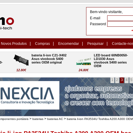
Bem-vindo visitante,
E-mail
Password
|
|
|
|
Novos Produtos
Compras
Encomendar
Pesquisar
Contacte-no
bateria li-ion C21-X402 
LED board 60NB0050-
Asus vivobook S400 
LD1030 Asus 
series OEM original
vivobook S400 series 
OEM
12.80€
24.80€
1
2
3
4
5
>
>
>
omponentes portáteis
baterias
baterias AC
bateria li-ion PA3534U Toshiba A200 A300 OEM