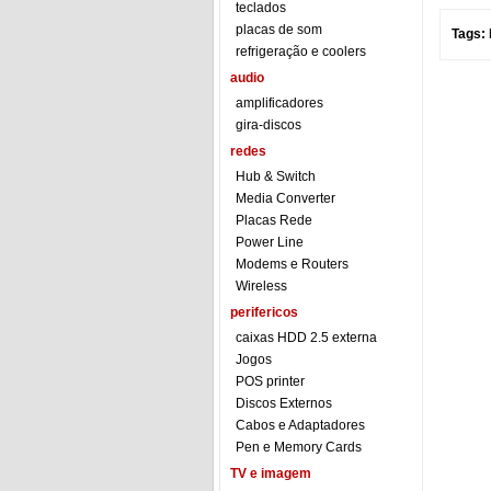
teclados
placas de som
Tags:
refrigeração e coolers
audio
amplificadores
gira-discos
redes
Hub & Switch
Media Converter
Placas Rede
Power Line
Modems e Routers
Wireless
perifericos
caixas HDD 2.5 externa
Jogos
POS printer
Discos Externos
Cabos e Adaptadores
Pen e Memory Cards
TV e imagem