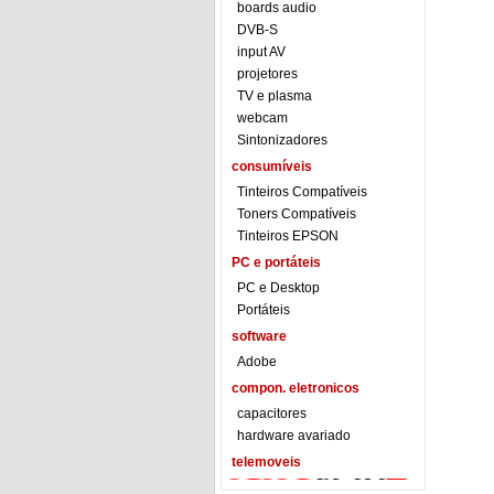
boards audio
DVB-S
input AV
projetores
TV e plasma
webcam
Sintonizadores
consumíveis
Tinteiros Compatíveis
Toners Compatíveis
Tinteiros EPSON
PC e portáteis
PC e Desktop
Portáteis
software
Adobe
compon. eletronicos
capacitores
hardware avariado
telemoveis