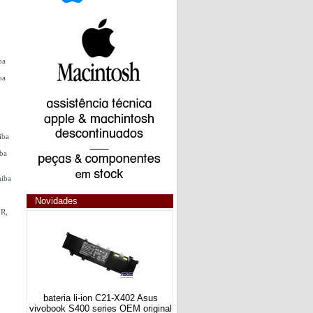
ba
ba
iba
iba
hiba
Novidades
7R,
bateria li-ion C21-X402 Asus
vivobook S400 series OEM original