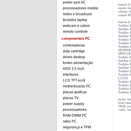
power jack AC
bateria l
processadores mobile
estado f
células: 6
redes e broadcast
output A
teclados laptop
bateria 
webcam e cabos
Toshiba S
Satellite
remoto controle
Toshiba S
Satellite
componentes PC
Toshiba S
Toshiba S
controladoras
Toshiba S
SP5806R, 
data cartridge
SP6912R, 
drives deskop
Toshiba S
Satellite
fontes alimentação
Toshiba S
Satellite
HDD 3.5 inch
Toshiba S
interfaces
Toshiba S
L555D
LCD TFT ecrã
Toshiba S
Toshiba S
motherboards PC
Toshiba S
placas graficas
Toshiba 
placas TV
inclui: 
bom esta
power supply
OEM: pro
processadores
+info =en
RAM DIMM PC
ratos PC
segurança e TPM