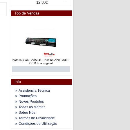
12.80€
Top de Vendas
bateria li-ion PA3534U Toshiba A200 A300
OEM boa original
Info
Assistência Técnica
Promoções
Novos Produtos
bateria li-ion 484171-001 dv4 dv5 dv6 G50
Todas as Marcas
G60 G70 G61 CQ61
Sobre Nós
Termos de Privacidade
Condições de Utilização