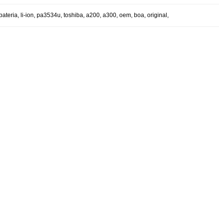
bateria
,
li-ion
,
pa3534u
,
toshiba
,
a200
,
a300
,
oem
,
boa
,
original
,