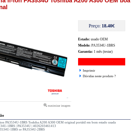
ria li-ion PA3534U Toshiba A200 A300 OEM boa
nal
Preço:
18.40€
Estado:
usado OEM
Modelo:
PA3534U-1BRS
Garantia:
1 mês (testar)
Imprimir
Dúvidas neste produto ?
maximizar imagem
ção
li-ion PA3534U-1BRS Toshiba A200 A300 OEM original portátil em bom estado usada
534U-1BRS | PA3534U | 4026203461413
3534U-1BRS or PA3534U-2BRS