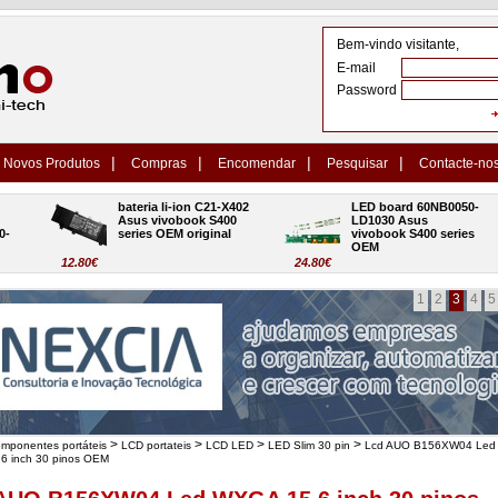
Bem-vindo visitante,
E-mail
Password
|
|
|
|
Novos Produtos
Compras
Encomendar
Pesquisar
Contacte-no
bateria li-ion C21-X402 
LED board 60NB0050-
Asus vivobook S400 
LD1030 Asus 
series OEM original
vivobook S400 series 
OEM
12.80€
24.80€
1
2
3
4
5
>
>
>
>
omponentes portáteis
LCD portateis
LCD LED
LED Slim 30 pin
Lcd AUO B156XW04 Led
6 inch 30 pinos OEM