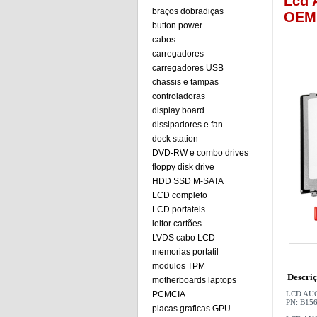
Lcd 
braços dobradiças
OEM
button power
cabos
carregadores
carregadores USB
chassis e tampas
controladoras
display board
dissipadores e fan
dock station
DVD-RW e combo drives
floppy disk drive
HDD SSD M-SATA
LCD completo
LCD portateis
leitor cartões
LVDS cabo LCD
memorias portatil
modulos TPM
Descri
motherboards laptops
PCMCIA
LCD AUO
PN: B15
placas graficas GPU