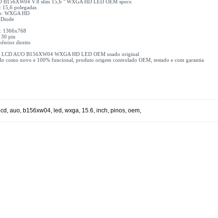
 B156XW04 V.8 slim 15,6 " WXGA HD LED OEM specs:
 15,6 polegadas
ão: WXGA HD
 Diode
m
o: 1366x768
 30 pin
nferior direito
 1x LCD AUO B156XW04 WXGA HD LED OEM usado original
do como novo e 100% funcional, produto origem controlado OEM, testado e com garantia
lcd
,
auo
,
b156xw04
,
led
,
wxga
,
15.6
,
inch
,
pinos
,
oem
,