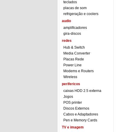
teclados
placas de som
refrigeração e coolers
audio
amplificadores
gira-discos
redes
Hub & Switch
Media Converter
Placas Rede
Power Line
Modems e Routers
Wireless
perifericos
caixas HDD 2.5 externa
Jogos
POS printer
Discos Externos
Cabos e Adaptadores
Pen e Memory Cards
TV e imagem