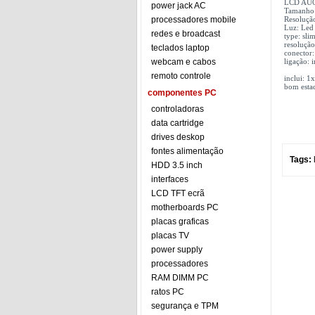
LCD AUO
power jack AC
Tamanho:
processadores mobile
Resoluç
Luz: Led
redes e broadcast
type: sli
resoluçã
teclados laptop
conector:
webcam e cabos
ligação: i
remoto controle
inclui:
bom esta
componentes PC
controladoras
data cartridge
drives deskop
fontes alimentação
Tags:
HDD 3.5 inch
interfaces
LCD TFT ecrã
motherboards PC
placas graficas
placas TV
power supply
processadores
RAM DIMM PC
ratos PC
segurança e TPM