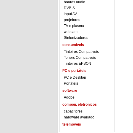
boards audio
DVB-S
input AV
projetores
TV e plasma
webcam
Sintonizadores
consumíveis
Tinteiros Compatíveis
Toners Compatíveis
Tinteiros EPSON
PC e portáteis
PC e Desktop
Portáteis
software
Adobe
compon. eletronicos
capacitores
hardware avariado
telemoveis