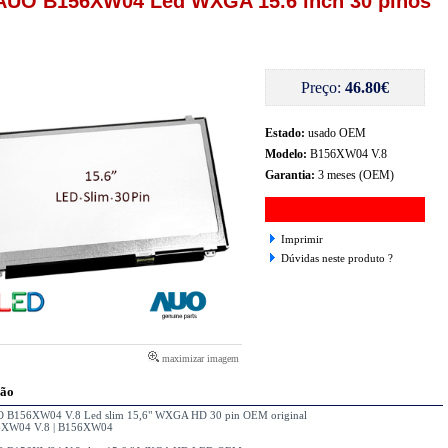
AUO B156XW04 Led WXGA 15.6 inch 30 pinos
Preço:
46.80€
Estado:
usado OEM
Modelo:
B156XW04 V.8
Garantia:
3 meses (OEM)
Imprimir
Dúvidas neste produto ?
maximizar imagem
ção
 B156XW04 V.8 Led slim 15,6" WXGA HD 30 pin OEM original
6XW04 V.8 | B156XW04