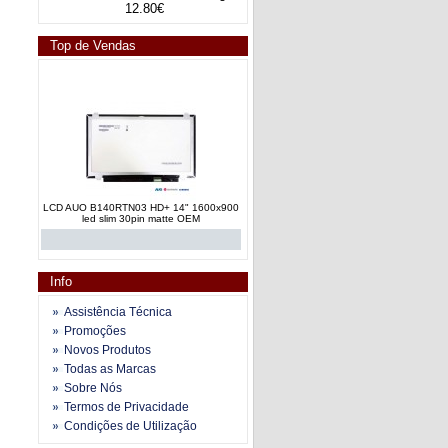
12.80€
Top de Vendas
LCD AUO B140RTN03 HD+ 14" 1600x900
led slim 30pin matte OEM
Info
Assistência Técnica
Promoções
Novos Produtos
Lcd Led Ivo Chimei N156BGE 15.6" HD
Todas as Marcas
matte slim 30 pinos innolux
Sobre Nós
Termos de Privacidade
Condições de Utilização