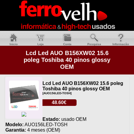
Inicio
Loja
Conta
Pesquisa
Informacão
Lcd Led AUO B156XW02 15.6
poleg Toshiba 40 pinos glossy
OEM
Lcd Led AUO B156XW02 15.6 poleg
Toshiba 40 pinos glossy OEM
[AUO156LED-TOSH]
48.60€
Estado:
usado OEM
Modelo:
AUO156LED-TOSH
Garantia:
4 meses (OEM)