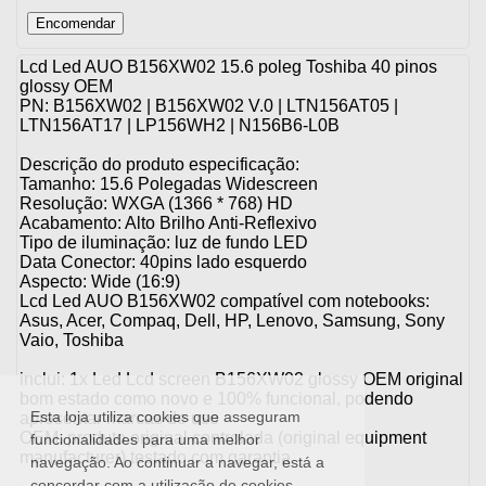
Lcd Led AUO B156XW02 15.6 poleg Toshiba 40 pinos
glossy OEM
PN: B156XW02 |
B156XW02 V.0 | LTN156AT05
|
LTN156AT17
|
LP156WH2
|
N156B6-L0B
Descrição do produto especificação:
Tamanho: 15.6 Polegadas Widescreen
Resolução: WXGA (1366 * 768) HD
Acabamento: Alto Brilho Anti-Reflexivo
Tipo de iluminação: luz de fundo LED
Data Conector: 40pins lado esquerdo
Aspecto: Wide (16:9)
Lcd Led AUO B156XW02 c
ompatível com notebooks:
Asus, Acer, Compaq, Dell,
HP, Lenovo,
Samsung,
Sony
Vaio,
Toshiba
inclui: 1x Led Lcd screen B156XW02 glossy OEM original
bom estado como novo e 100% funcional, podendo
Esta loja utiliza cookies que asseguram
apresentar marcas de uso
OEM: produto original controlada (original equipment
funcionalidades para uma melhor
manufacturer) testado com garantia
navegação. Ao continuar a navegar, está a
concordar com a utilização de cookies.