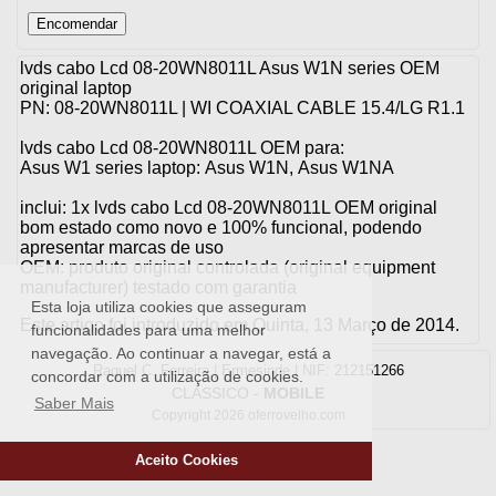
lvds cabo Lcd 08-20WN8011L Asus W1N series OEM
original laptop
PN: 08-20WN8011L | WI COAXIAL CABLE 15.4/LG R1.1
lvds cabo Lcd 08-20WN8011L OEM para:
Asus W1 series laptop: Asus W1N, Asus W1NA
inclui: 1x lvds cabo Lcd 08-20WN8011L OEM original
bom estado como novo e 100% funcional, podendo
apresentar marcas de uso
OEM: produto original controlada (original equipment
manufacturer) testado com garantia
Esta loja utiliza cookies que asseguram
Este artigo foi introduzido em Quinta, 13 Março de 2014.
funcionalidades para uma melhor
navegação. Ao continuar a navegar, está a
Raquel C. Ferreira | Ermesinde | NIF: 212151266
concordar com a utilização de cookies.
CLASSICO
-
MOBILE
Saber Mais
Copyright 2026 oferrovelho.com
Aceito Cookies