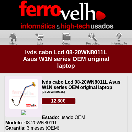
Inicio
Loja
Conta
Pesquisa
Informacão
lvds cabo Lcd 08-20WN8011L
Asus W1N series OEM original
laptop
lvds cabo Lcd 08-20WN8011L Asus
W1N series OEM original laptop
[08-20WN8011L]
12.80€
Estado:
usado OEM
Modelo:
08-20WN8011L
Garantia:
3 meses (OEM)