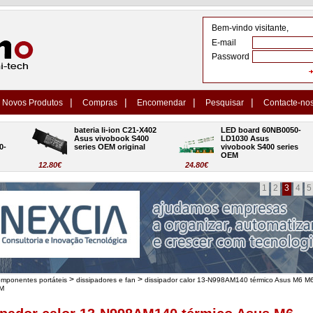
Bem-vindo visitante,
E-mail
Password
|
|
|
|
Novos Produtos
Compras
Encomendar
Pesquisar
Contacte-no
bateria li-ion C21-X402 
LED board 60NB0050-
Asus vivobook S400 
LD1030 Asus 
series OEM original
vivobook S400 series 
OEM
12.80€
24.80€
1
2
3
4
5
>
>
omponentes portáteis
dissipadores e fan
dissipador calor 13-N998AM140 térmico Asus M6 M
EM