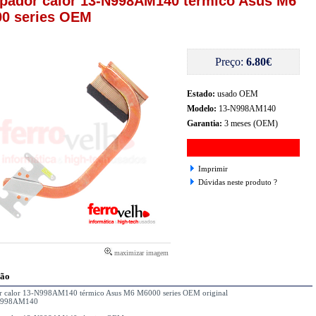
ipador calor 13-N998AM140 térmico Asus M6
0 series OEM
Preço:
6.80€
Estado:
usado OEM
Modelo:
13-N998AM140
Garantia:
3 meses (OEM)
Imprimir
Dúvidas neste produto ?
maximizar imagem
ção
or calor 13-N998AM140 térmico Asus M6 M6000 series OEM original
-N998AM140