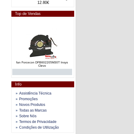
12.80€
Top de Vendas
fan Forcecon DFB602205M30T Insys
Clevo
Info
Assistência Técnica
Promoções
Novos Produtos
fan e dissipador calor AT019000110
Todas as Marcas
Toshiba Satellite A200 series
Sobre Nós
Termos de Privacidade
Condições de Utilização