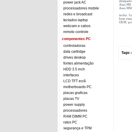
dissipad
power jack AC
Asus M6 
processadores mobile
Asus M60
redes e broadcast
inclui: 
bom esta
teclados laptop
OEM: prod
webcam e cabos
remoto controle
componentes PC
controladoras
data cartridge
Tags:
drives deskop
fontes alimentação
HDD 3.5 inch
interfaces
LCD TFT ecrã
motherboards PC
placas graficas
placas TV
power supply
processadores
RAM DIMM PC
ratos PC
segurança e TPM