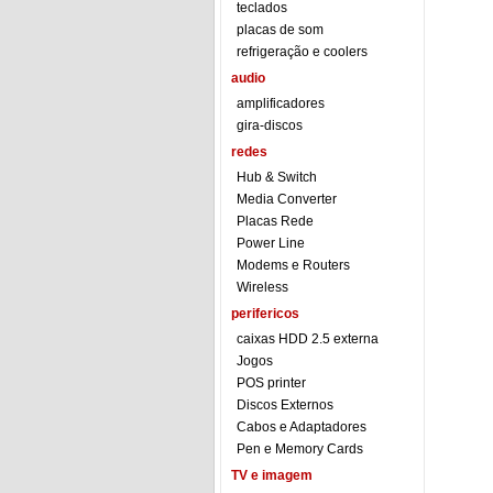
teclados
placas de som
refrigeração e coolers
audio
amplificadores
gira-discos
redes
Hub & Switch
Media Converter
Placas Rede
Power Line
Modems e Routers
Wireless
perifericos
caixas HDD 2.5 externa
Jogos
POS printer
Discos Externos
Cabos e Adaptadores
Pen e Memory Cards
TV e imagem