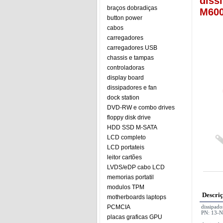
diss
braços dobradiças
M600
button power
cabos
carregadores
carregadores USB
chassis e tampas
controladoras
display board
dissipadores e fan
dock station
DVD-RW e combo drives
floppy disk drive
HDD SSD M-SATA
LCD completo
LCD portateis
leitor cartões
LVDS/eDP cabo LCD
memorias portatil
modulos TPM
Descri
motherboards laptops
PCMCIA
dissipad
PN: 13
placas graficas GPU