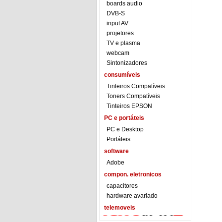
boards audio
DVB-S
input AV
projetores
TV e plasma
webcam
Sintonizadores
consumíveis
Tinteiros Compatíveis
Toners Compatíveis
Tinteiros EPSON
PC e portáteis
PC e Desktop
Portáteis
software
Adobe
compon. eletronicos
capacitores
hardware avariado
telemoveis