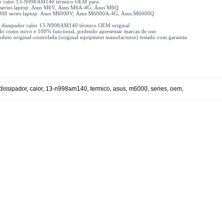
or calor 13-N998AM140 térmico OEM para:
series laptop: Asus M6V, Asus M6A-4G, Asus M6Q
00 series laptop: Asus M6000V, Asus M6000A-4G, Asus M6000Q
1x dissipador calor 13-N998AM140 térmico OEM original
do como novo e 100% funcional, podendo apresentar marcas de uso
uto original controlada (original equipment manufacturer) testado com garantia
dissipador
,
calor
,
13-n998am140
,
termico
,
asus
,
m6000
,
series
,
oem
,