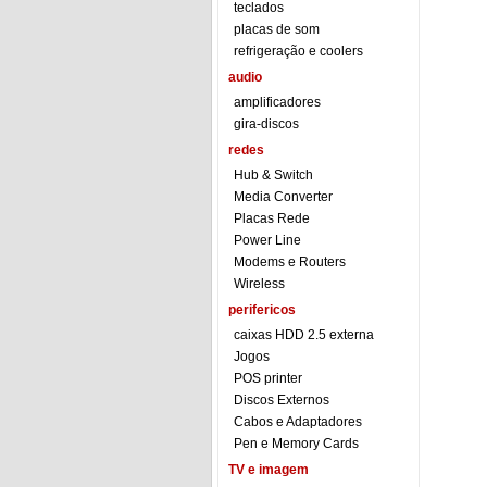
teclados
placas de som
refrigeração e coolers
audio
amplificadores
gira-discos
redes
Hub & Switch
Media Converter
Placas Rede
Power Line
Modems e Routers
Wireless
perifericos
caixas HDD 2.5 externa
Jogos
POS printer
Discos Externos
Cabos e Adaptadores
Pen e Memory Cards
TV e imagem