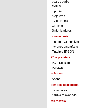
boards audio
DVB-S
input AV
projetores
TV e plasma
webcam
Sintonizadores
consumíveis
Tinteiros Compatíveis
Toners Compatíveis
Tinteiros EPSON
PC e portáteis
PC e Desktop
Portáteis
software
Adobe
compon. eletronicos
capacitores
hardware avariado
telemoveis