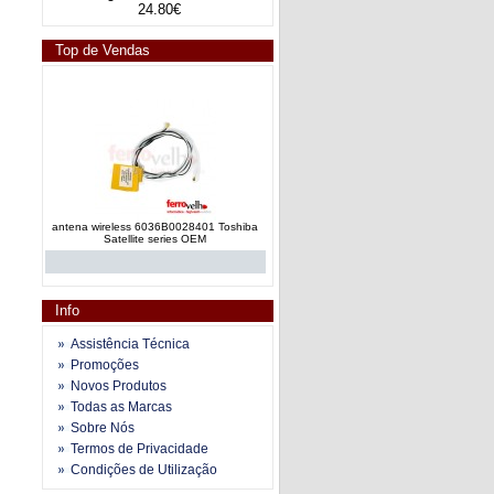
24.80€
Top de Vendas
antena wireless 6036B0028401 Toshiba
Satellite series OEM
Info
Assistência Técnica
Promoções
Novos Produtos
antena wireless 6036B0028801 Toshiba
Todas as Marcas
Satellite L300 series OEM
Sobre Nós
Termos de Privacidade
Condições de Utilização