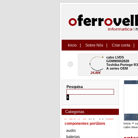
|
|
|
Inicio
Sobre Nós
Criar conta
tpad 
LVDS cabo lcd 
cabo LVDS 
400 
12064974-00 Asus 
GDM90002828 
nal
VivoBook 14 X411 
Toshiba Portege R30-
series OEM
A series OEM
18.60€
24.80€
Pesquisa
Categorias
>
componentes portáteis
Inicio
c
cabo blue
audio
baterias