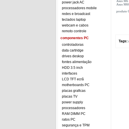
Asus M6 s
power jack AC
Asus M60
processadores mobile
produto 
redes e broadcast
teclados laptop
webcam e cabos
remoto controle
componentes PC
Tags:
controladoras
data cartridge
drives deskop
fontes alimentação
HDD 3.5 inch
interfaces
LCD TFT ecrã
motherboards PC
placas graficas
placas TV
power supply
processadores
RAM DIMM PC
ratos PC
segurança e TPM