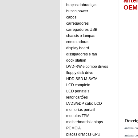
ante
braços dobradiças
OEM 
button power
cabos
carregadores
carregadores USB
chassis e tampas
controladoras
display board
dissipadores e fan
dock station
DVD-RW e combo drives
floppy disk drive
HDD SSD M-SATA
LCD completo
LCD portateis
leitor cartões
LVDS/eDP cabo LCD
memorias portatil
modulos TPM
Descri
motherboards laptops
PCMCIA
antena c
placas graficas GPU
antena c