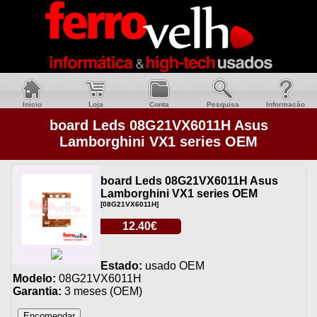
Inicio
Loja
Conta
Pesquisa
Informacão
board Leds 08G21VX6011H Asus
Lamborghini VX1 series OEM
board Leds 08G21VX6011H Asus
Lamborghini VX1 series OEM
[08G21VX6011H]
12.40€
Estado:
usado OEM
Modelo:
08G21VX6011H
Garantia:
3 meses (OEM)