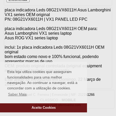
placa indicadora Leds 08G21VX6011H Asus Lamborghini
VX1 series OEM original
PN: 08G21VX6011H | VX1 PANEL LED FPC
placa indicadora Leds 08G21VX6011H OEM para:
Asus Lamborghini VX1 series laptop
Asus ROG VX1 series laptop
inclui: 1x placa indicadora Leds 08G21VX6011H OEM
original
bom estado como novo e 100% funcional, podendo
apresentar marcas de uso
OEM: produto original controlada (original equipment
manufacturer) testado com garantia
Esta loja utiliza cookies que asseguram
funcionalidades para uma melhor
Este artigo foi introduzido em Domingo, 22 Março de
navegação. Ao continuar a navegar, está a
2015.
concordar com a utilização de cookies.
Saber Mais
Raquel C. Ferreira | Ermesinde | NIF: 212151266
CLASSICO
-
MOBILE
Copyright 2026 oferrovelho.com
Aceito Cookies