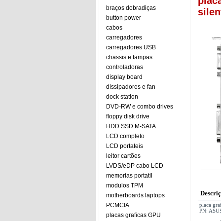
plac
braços dobradiças
sile
button power
cabos
carregadores
carregadores USB
chassis e tampas
controladoras
display board
dissipadores e fan
dock station
DVD-RW e combo drives
floppy disk drive
HDD SSD M-SATA
LCD completo
LCD portateis
leitor cartões
LVDS/eDP cabo LCD
memorias portatil
modulos TPM
Descri
motherboards laptops
PCMCIA
placa gr
PN: ASU
placas graficas GPU