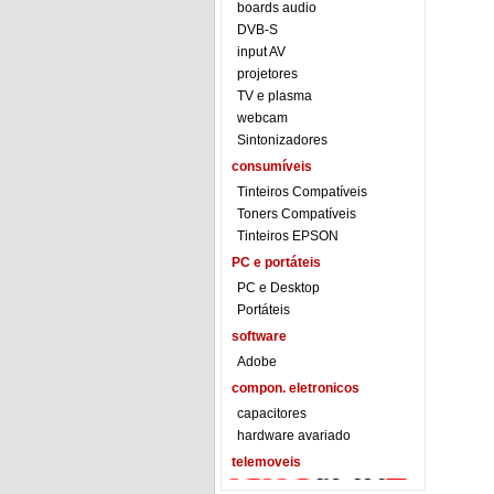
boards audio
DVB-S
input AV
projetores
TV e plasma
webcam
Sintonizadores
consumíveis
Tinteiros Compatíveis
Toners Compatíveis
Tinteiros EPSON
PC e portáteis
PC e Desktop
Portáteis
software
Adobe
compon. eletronicos
capacitores
hardware avariado
telemoveis