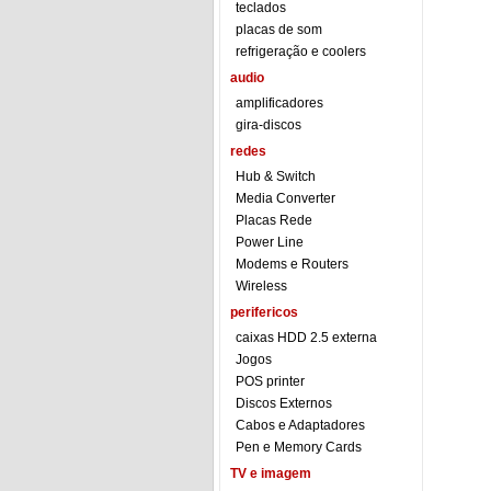
teclados
placas de som
refrigeração e coolers
audio
amplificadores
gira-discos
redes
Hub & Switch
Media Converter
Placas Rede
Power Line
Modems e Routers
Wireless
perifericos
caixas HDD 2.5 externa
Jogos
POS printer
Discos Externos
Cabos e Adaptadores
Pen e Memory Cards
TV e imagem