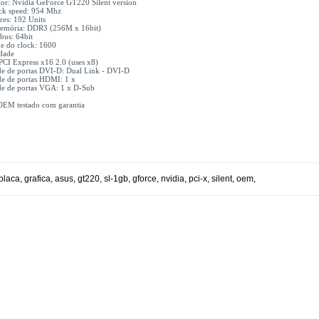
dor: Nvidia GeForce GT220 Silent version
ock speed: 954 Mhz
es: 192 Units
memória: DDR3 (256M x 16bit)
bus: 64bit
de do clock: 1600
idade
PCI Express x16 2.0 (uses x8)
de de portas DVI-D: Dual Link - DVI-D
de de portas HDMI: 1 x
de de portas VGA: 1 x D-Sub
OEM testado com garantia
placa
,
grafica
,
asus
,
gt220
,
sl-1gb
,
gforce
,
nvidia
,
pci-x
,
silent
,
oem
,