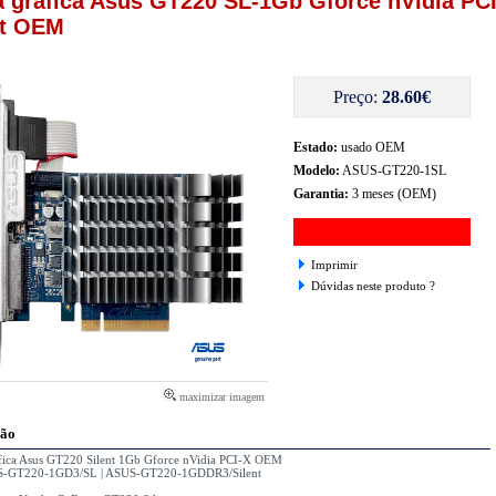
a grafica Asus GT220 SL-1Gb Gforce nVidia PC
nt OEM
Preço:
28.60€
Estado:
usado OEM
Modelo:
ASUS-GT220-1SL
Garantia:
3 meses (OEM)
Imprimir
Dúvidas neste produto ?
maximizar imagem
ção
afica Asus GT220 Silent 1Gb Gforce nVidia PCI-X OEM
S-GT220-1GD3/SL | ASUS-GT220-1GDDR3/Silent