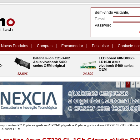
Bem-vindo visitante,
E-mail
Password
|
|
|
|
Novos Produtos
Compras
Encomendar
Pesquisar
Contacte-no
bateria li-ion C21-X402 
LED board 60NB0050-
Asus vivobook S400 
LD1030 Asus 
series OEM original
vivobook S400 series 
OEM
12.80€
24.80€
1
2
3
4
5
>
>
>
omponentes PC
placas graficas
PCI-X pl grafica
placa grafica Asus GT220 SL-1Gb Gforce
I-X silent OEM