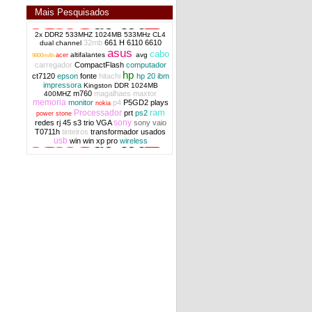
Mais Pesquisados
2x DDR2 533MHZ 1024MB 533MHz CL4
32mb
661 H
6110
6610
dual channel
asus
cabo
altifalantes
avg
acer
9800mAh
carregador
CompactFlash
computador
hp
ct7120
epson
fonte
hitachi
hp 20
ibm
impressora
Kingston DDR 1024MB
m760
magalhaes
maxtor
400MHZ
memoria
monitor
p4
P5GD2
plays
nokia
ram
Processador
prt
ps2
power stone
sony
redes
rj 45
s3 trio VGA
sony vaio
T0711h
tinteiros
transformador
usados
usb
win
win xp pro
wireless