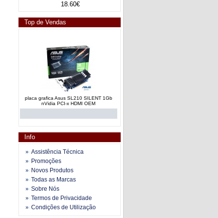
18.60€
Top de Vendas
placa grafica Asus SL210 SILENT 1Gb
nVidia PCI-x HDMI OEM
Info
Assistência Técnica
Promoções
Novos Produtos
placa grafica MSi GT710 SILENT 2Gb
Todas as Marcas
nVidia PCI Express Nova
Sobre Nós
Termos de Privacidade
Condições de Utilização