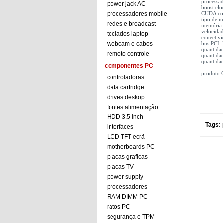
processa
power jack AC
boost cl
processadores mobile
CUDA cor
tipo de 
redes e broadcast
memória 
velocida
teclados laptop
conectiv
webcam e cabos
bus PCI: 
quantida
remoto controle
quantida
quantida
componentes PC
produto 
controladoras
data cartridge
drives deskop
fontes alimentação
HDD 3.5 inch
Tags:
interfaces
LCD TFT ecrã
motherboards PC
placas graficas
placas TV
power supply
processadores
RAM DIMM PC
ratos PC
segurança e TPM