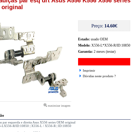
adiças par esq drt Asus A556 K556 X556 series
original
Preço:
14.60€
Estado:
usado OEM
Modelo:
X556-L*X556-R/ID:10850
Garantia:
2 meses (testar)
Imprimir
Dúvidas neste produto ?
maximizar imagem
ção
s par esquerda e direita Asus X556 series OEM original
-LX556-R/ID:10850 | X556-L / X556-R | ID:10850