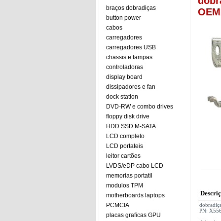
dobr
braços dobradiças
OEM 
button power
cabos
carregadores
carregadores USB
chassis e tampas
controladoras
display board
dissipadores e fan
dock station
DVD-RW e combo drives
floppy disk drive
HDD SSD M-SATA
LCD completo
LCD portateis
leitor cartões
LVDS/eDP cabo LCD
memorias portatil
modulos TPM
Descri
motherboards laptops
PCMCIA
dobradiça
PN: X556
placas graficas GPU