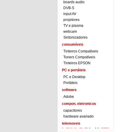
boards audio
DVB-S
input AV
projetores
TV e plasma
webcam
Sintonizadores
consumíveis
Tinteiros Compatíveis
Toners Compatíveis
Tinteiros EPSON
PC e portáteis
PC e Desktop
Portáteis
software
Adobe
compon. eletronicos
capacitores
hardware avariado
telemoveis