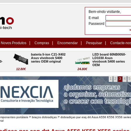
Bem-vindo visitante,
E-mail
Password
|
|
|
|
Novos Produtos
Compras
Encomendar
Pesquisar
Contacte-no
bateria li-ion C21-X402 
LED board 60NB0050-
Asus vivobook S400 
LD1030 Asus 
series OEM original
vivobook S400 series 
OEM
12.80€
24.80€
1
2
3
4
5
>
>
omponentes portáteis
braços dobradiças
dobradiças par esq drt Asus A556 K556 X556 serie
nal