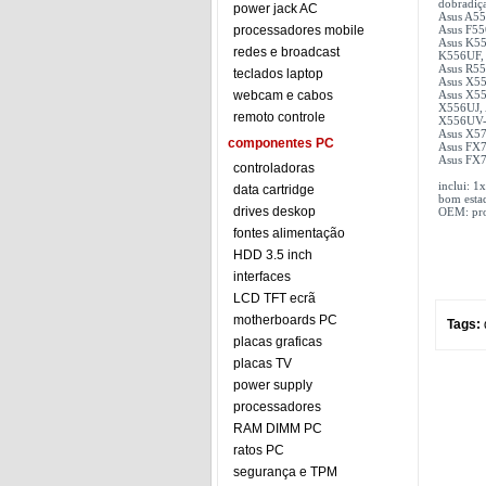
dobradiça
power jack AC
Asus A556
processadores mobile
Asus F55
Asus K55
redes e broadcast
K556UF,
Asus R556
teclados laptop
Asus X55
webcam e cabos
Asus X55
X556UJ,
remoto controle
X556UV
Asus X57
componentes PC
Asus FX7
Asus FX7
controladoras
inclui: 1
data cartridge
bom esta
drives deskop
OEM: prod
fontes alimentação
HDD 3.5 inch
interfaces
LCD TFT ecrã
motherboards PC
Tags:
placas graficas
placas TV
power supply
processadores
RAM DIMM PC
ratos PC
segurança e TPM