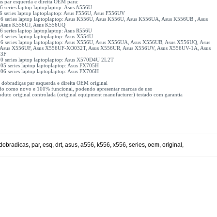
s par esquerda e direita OEM para:
 series laptop laptoplaptop: Asus A556U
6 series laptop laptoplaptop: Asus F556U, Asus F556UV
6 series laptop laptoplaptop: Asus K556U, Asus K556U, Asus K556UA, Asus K556UB , Asus
 Asus K556UJ, Asus K556UQ
 series laptop laptoplaptop: Asus R556U
4 series laptop laptoplaptop: Asus X554U
6 series laptop laptoplaptop: Asus X556U, Asus X556UA, Asus X556UB, Asus X556UQ, Asus
 Asus X556UF, Asus X556UF-XO032T, Asus X556UR, Asus X556UV, Asus X556UV-1A, Asus
-3F
0 series laptop laptoplaptop: Asus X570D4U 2L2T
05 series laptop laptoplaptop: Asus FX705H
06 series laptop laptoplaptop: Asus FX706H
x dobradiças par esquerda e direita OEM original
do como novo e 100% funcional, podendo apresentar marcas de uso
uto original controlada (original equipment manufacturer) testado com garantia
dobradicas
,
par
,
esq
,
drt
,
asus
,
a556
,
k556
,
x556
,
series
,
oem
,
original
,