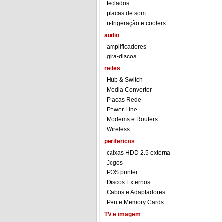
teclados
placas de som
refrigeração e coolers
audio
amplificadores
gira-discos
redes
Hub & Switch
Media Converter
Placas Rede
Power Line
Modems e Routers
Wireless
perifericos
caixas HDD 2.5 externa
Jogos
POS printer
Discos Externos
Cabos e Adaptadores
Pen e Memory Cards
TV e imagem