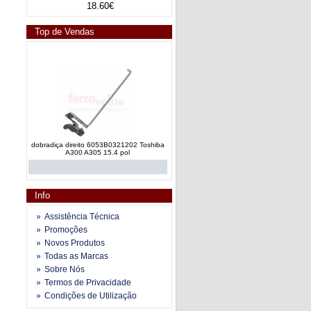
18.60€
Top de Vendas
dobradiça direito 6053B0321202 Toshiba
A300 A305 15.4 pol
Info
Assistência Técnica
Promoções
Novos Produtos
braço 3.4AH08.001 esquerdo Compaq
Todas as Marcas
Presario CQ60 series
Sobre Nós
Termos de Privacidade
Condições de Utilização