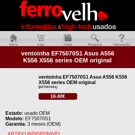
Inicio
Loja
Conta
Pesquisa
Informacão
ventoinha EF75070S1 Asus A556
K556 X556 series OEM original
ventoinha EF75070S1 Asus A556 K556
X556 series OEM original
[EF75070S1]
16.40€
Estado:
usado OEM
Modelo:
EF75070S1
Garantia:
3 meses (OEM)
ARTIGO INDISPONIVEL