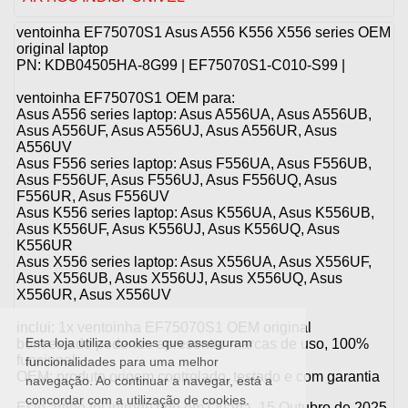
ventoinha EF75070S1 Asus A556 K556 X556 series OEM
original laptop
PN: KDB04505HA-8G99 | EF75070S1-C010-S99 |
ventoinha EF75070S1 OEM para:
Asus A556 series laptop: Asus A556UA, Asus A556UB,
Asus A556UF, Asus A556UJ, Asus A556UR, Asus
A556UV
Asus F556 series laptop: Asus F556UA, Asus F556UB,
Asus F556UF, Asus F556UJ, Asus F556UQ, Asus
F556UR, Asus F556UV
Asus K556 series laptop: Asus K556UA, Asus K556UB,
Asus K556UF, Asus K556UJ, Asus K556UQ, Asus
K556UR
Asus X556 series laptop: Asus X556UA, Asus X556UF,
Asus X556UB, Asus X556UJ, Asus X556UQ, Asus
X556UR, Asus X556UV
inclui: 1x ventoinha EF75070S1 OEM original
Esta loja utiliza cookies que asseguram
bom estado podendo apresentar marcas de uso, 100%
funcional
funcionalidades para uma melhor
OEM: produto origem controlado, testado e com garantia
navegação. Ao continuar a navegar, está a
concordar com a utilização de cookies.
Este artigo foi introduzido em Quarta, 15 Outubro de 2025.