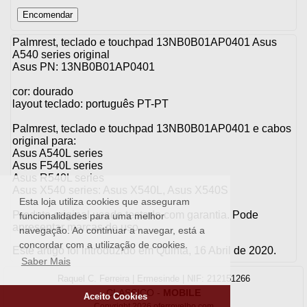
Palmrest, teclado e touchpad 13NB0B01AP0401 Asus
A540 series original
Asus PN: 13NB0B01AP0401
cor: dourado
layout teclado: português PT-PT
Palmrest, teclado e touchpad 13NB0B01AP0401 e cabos
original para:
Asus A540L series
Asus F540L series
Asus R540L series
Asus X540 series: Asus X540L, Asus X540S
Esta loja utiliza cookies que asseguram
Produto original usado testado com garantia. Pode
funcionalidades para uma melhor
apresentar marcas de uso.
navegação. Ao continuar a navegar, está a
concordar com a utilização de cookies.
Este artigo foi introduzido em Quinta, 16 Abril de 2020.
Saber Mais
Raquel C. Ferreira | Ermesinde | NIF: 212151266
CLASSICO
-
MOBILE
Aceito Cookies
Copyright 2026 oferrovelho.com