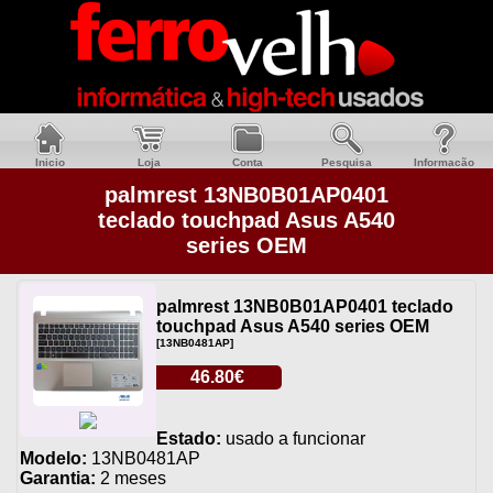
Inicio
Loja
Conta
Pesquisa
Informacão
palmrest 13NB0B01AP0401
teclado touchpad Asus A540
series OEM
palmrest 13NB0B01AP0401 teclado
touchpad Asus A540 series OEM
[13NB0481AP]
46.80€
Estado:
usado a funcionar
Modelo:
13NB0481AP
Garantia:
2 meses