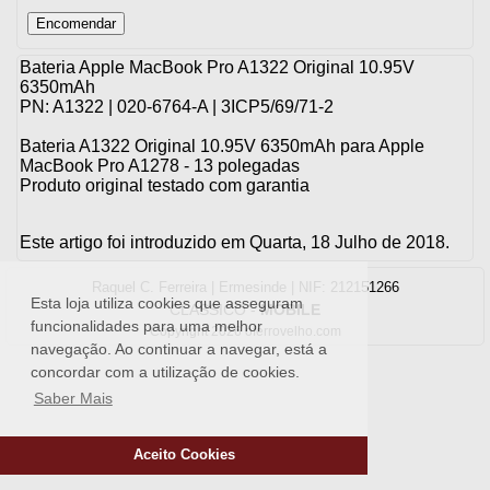
Bateria Apple MacBook Pro A1322 Original 10.95V
6350mAh
PN: A1322 | 020-6764-A | 3ICP5/69/71-2
Bateria A1322 Original 10.95V 6350mAh para Apple
MacBook Pro A1278 - 13 polegadas
Produto original testado com garantia
Este artigo foi introduzido em Quarta, 18 Julho de 2018.
Raquel C. Ferreira | Ermesinde | NIF: 212151266
Esta loja utiliza cookies que asseguram
CLASSICO
-
MOBILE
funcionalidades para uma melhor
Copyright 2026 oferrovelho.com
navegação. Ao continuar a navegar, está a
concordar com a utilização de cookies.
Saber Mais
Aceito Cookies