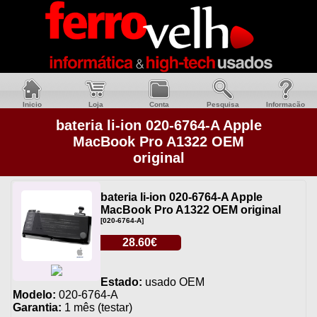
Inicio
Loja
Conta
Pesquisa
Informacão
bateria li-ion 020-6764-A Apple
MacBook Pro A1322 OEM
original
bateria li-ion 020-6764-A Apple
MacBook Pro A1322 OEM original
[020-6764-A]
28.60€
Estado:
usado OEM
Modelo:
020-6764-A
Garantia:
1 mês (testar)