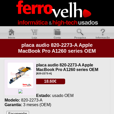
Inicio
Loja
Conta
Pesquisa
Informacão
placa audio 820-2273-A Apple
MacBook Pro A1260 series OEM
placa audio 820-2273-A Apple
MacBook Pro A1260 series OEM
[820-2273-A]
18.60€
Estado:
usado OEM
Modelo:
820-2273-A
Garantia:
3 meses (OEM)