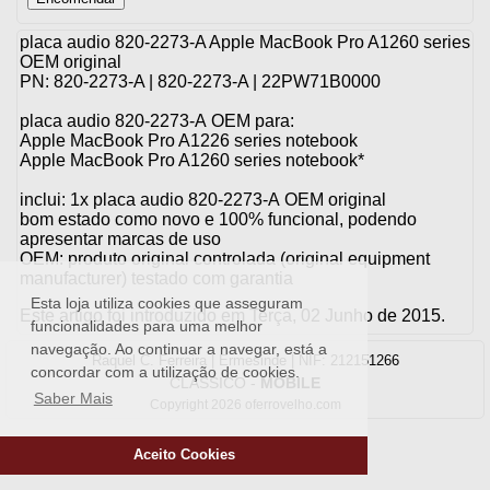
placa audio 820-2273-A Apple MacBook Pro A1260 series
OEM original
PN: 820-2273-A | 820-2273-A | 22PW71B0000
placa audio 820-2273-A OEM para:
Apple MacBook Pro A1226 series notebook
Apple MacBook Pro A1260 series notebook*
inclui: 1x placa audio 820-2273-A OEM original
bom estado como novo e 100% funcional, podendo
apresentar marcas de uso
OEM: produto original controlada (original equipment
manufacturer) testado com garantia
Esta loja utiliza cookies que asseguram
Este artigo foi introduzido em Terça, 02 Junho de 2015.
funcionalidades para uma melhor
navegação. Ao continuar a navegar, está a
Raquel C. Ferreira | Ermesinde | NIF: 212151266
concordar com a utilização de cookies.
CLASSICO
-
MOBILE
Saber Mais
Copyright 2026 oferrovelho.com
Aceito Cookies