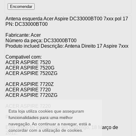
Antena esquerda Acer Aspire DC33000BT00 7xxx pol 17
PN: DC33000BT00
Fabricante: Acer
Número da peça: DC33000BT00
Produto inclued Descrição: Antena Direito 17 Aspire 7xxx
Compativel com:
ACER ASPIRE 7520
ACER ASPIRE 7520G
ACER ASPIRE 7520ZG
ACER ASPIRE 7720Z
ACER ASPIRE 7720
ACER ASPIRE 7720ZG
ACER ASPIRE 7220
Esta loja utiliza cookies que asseguram
Produto testado com garantia
funcionalidades para uma melhor
navegação. Ao continuar a navegar, está a
Este artigo foi introduzido em Domingo, 18 Março de
concordar com a utilização de cookies.
2012.