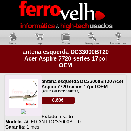
Inicio
Loja
Conta
Pesquisa
Informacão
antena esquerda DC33000BT20
Acer Aspire 7720 series 17pol
OEM
antena esquerda DC33000BT20 Acer
Aspire 7720 series 17pol OEM
[ACER ANT DC33000BT10]
8.60€
Estado:
usado
Modelo:
ACER ANT DC33000BT10
Garantia:
1 mês