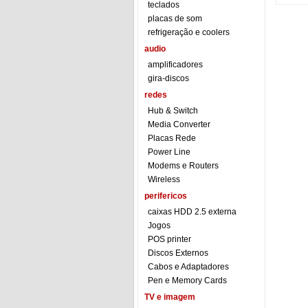
teclados
placas de som
refrigeração e coolers
audio
amplificadores
gira-discos
redes
Hub & Switch
Media Converter
Placas Rede
Power Line
Modems e Routers
Wireless
perifericos
caixas HDD 2.5 externa
Jogos
POS printer
Discos Externos
Cabos e Adaptadores
Pen e Memory Cards
TV e imagem