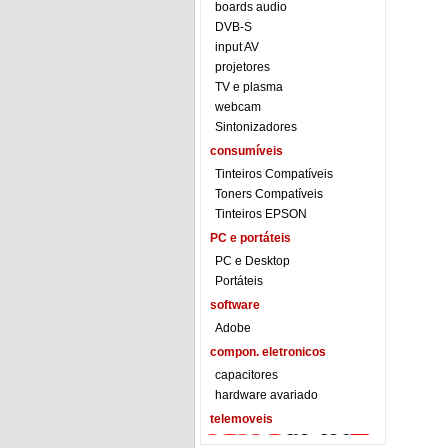
boards audio
DVB-S
input AV
projetores
TV e plasma
webcam
Sintonizadores
consumíveis
Tinteiros Compatíveis
Toners Compatíveis
Tinteiros EPSON
PC e portáteis
PC e Desktop
Portáteis
software
Adobe
compon. eletronicos
capacitores
hardware avariado
telemoveis