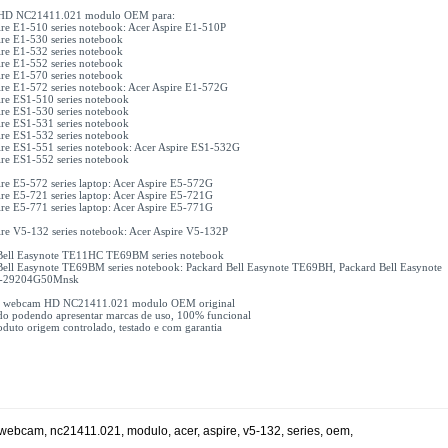
HD NC21411.021 modulo OEM para:
ire E1-510 series notebook: Acer Aspire E1-510P
ire E1-530 series notebook
ire E1-532 series notebook
ire E1-552 series notebook
ire E1-570 series notebook
ire E1-572 series notebook: Acer Aspire E1-572G
ire ES1-510 series notebook
ire ES1-530 series notebook
ire ES1-531 series notebook
ire ES1-532 series notebook
ire ES1-551 series notebook: Acer Aspire ES1-532G
ire ES1-552 series notebook
re E5-572 series laptop: Acer Aspire E5-572G
re E5-721 series laptop: Acer Aspire E5-721G
re E5-771 series laptop: Acer Aspire E5-771G
ire V5-132 series notebook: Acer Aspire V5-132P
Bell Easynote TE11HC TE69BM series notebook
Bell Easynote TE69BM series notebook: Packard Bell Easynote TE69BH, Packard Bell Easynote
-29204G50Mnsk
1x webcam HD NC21411.021 modulo OEM original
do podendo apresentar marcas de uso, 100% funcional
duto origem controlado, testado e com garantia
webcam
,
nc21411.021
,
modulo
,
acer
,
aspire
,
v5-132
,
series
,
oem
,