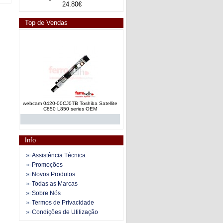
24.80€
Top de Vendas
webcam 0420-00CJ0TB Toshiba Satellite
C850 L850 series OEM
Info
Assistência Técnica
Promoções
Novos Produtos
webcam CNF9055_A1 Toshiba Satellite
Todas as Marcas
A660 P750 series OEM origina
Sobre Nós
Termos de Privacidade
Condições de Utilização