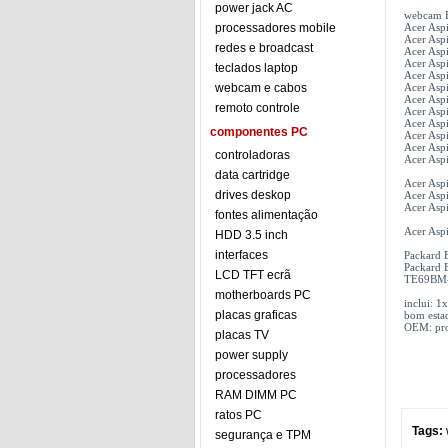
power jack AC
webcam 
processadores mobile
Acer Asp
Acer Asp
redes e broadcast
Acer Asp
Acer Asp
teclados laptop
Acer Asp
webcam e cabos
Acer Asp
Acer Asp
remoto controle
Acer Asp
Acer Asp
componentes PC
Acer Asp
Acer Asp
controladoras
Acer Asp
data cartridge
Acer Aspi
drives deskop
Acer Aspi
Acer Aspi
fontes alimentação
Acer Asp
HDD 3.5 inch
interfaces
Packard 
Packard 
LCD TFT ecrã
TE69BM
motherboards PC
inclui: 
placas graficas
bom esta
OEM: pro
placas TV
power supply
processadores
RAM DIMM PC
ratos PC
Tags:
segurança e TPM