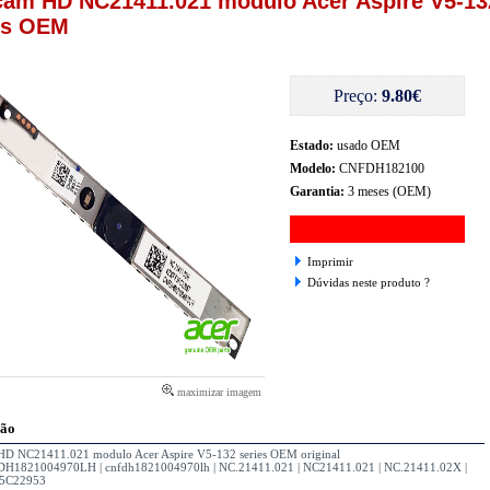
am HD NC21411.021 modulo Acer Aspire V5-13
es OEM
Preço:
9.80€
Estado:
usado OEM
Modelo:
CNFDH182100
Garantia:
3 meses (OEM)
Imprimir
Dúvidas neste produto ?
maximizar imagem
ção
D NC21411.021 modulo Acer Aspire V5-132 series OEM original
H1821004970LH | cnfdh1821004970lh | NC.21411.021 | NC21411.021 | NC.21411.02X |
05C22953