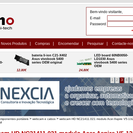
Bem-vindo visitante,
E-mail
Password
|
|
|
|
Novos Produtos
Compras
Encomendar
Pesquisar
Contacte-no
bateria li-ion C21-X402 
LED board 60NB0050-
Asus vivobook S400 
LD1030 Asus 
series OEM original
vivobook S400 series 
OEM
12.80€
24.80€
1
2
3
4
5
>
>
omponentes portáteis
webcam e cabos
webcam HD NC21411.021 modulo Acer Aspire V5-13
EM