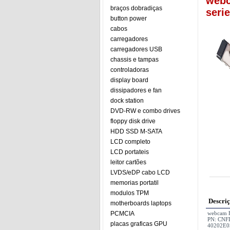
webc
braços dobradiças
seri
button power
cabos
carregadores
carregadores USB
chassis e tampas
controladoras
display board
dissipadores e fan
dock station
DVD-RW e combo drives
floppy disk drive
HDD SSD M-SATA
LCD completo
LCD portateis
leitor cartões
LVDS/eDP cabo LCD
memorias portatil
modulos TPM
Descri
motherboards laptops
PCMCIA
webcam H
PN: CNFD
placas graficas GPU
40202E