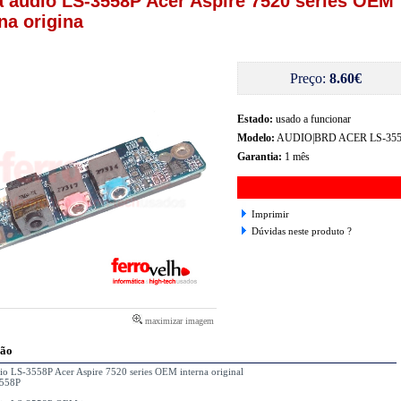
a audio LS-3558P Acer Aspire 7520 series OEM
na origina
Preço:
8.60€
Estado:
usado a funcionar
Modelo:
AUDIO|BRD ACER LS-35
Garantia:
1 mês
Imprimir
Dúvidas neste produto ?
maximizar imagem
ção
io LS-3558P Acer Aspire 7520 series OEM interna original
3558P