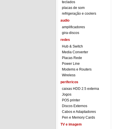
teclados
placas de som
refrigeração e coolers
audio
amplificadores
gira-discos
redes
Hub & Switch
Media Converter
Placas Rede
Power Line
Modems e Routers
Wireless
perifericos
caixas HDD 2.5 externa
Jogos
POS printer
Discos Externos
Cabos e Adaptadores
Pen e Memory Cards
TV e imagem