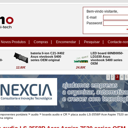
Bem-vindo visitante,
E-mail
Password
|
|
|
|
Novos Produtos
Compras
Encomendar
Pesquisar
Contacte-no
bateria li-ion C21-X402 
LED board 60NB0050-
Asus vivobook S400 
LD1030 Asus 
series OEM original
vivobook S400 series 
OEM
12.80€
24.80€
1
2
3
4
5
>
>
>
omponentes portáteis
audio
boards audio e CR
placa audio LS-3558P Acer Aspire 7520 se
na origina