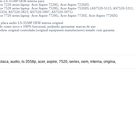
dio LS-3558P OEM interna para:
ire 7220 series laptop: Acer Aspire 7220G, Acer Aspire 7220ZG
ire 7520 series laptop: Acer Aspire 7520G, Acer Aspire 7520ZG (AS7520-5115, AS7520-5311,
5324, AS7520-5823, AS7520-5907, AS7520-5971)
ire 7720 series laptop: Acer Aspire 7720G, Acer Aspire 7720Z, Acer Aspire 7720ZG
x placa audio LS-3558P OEM interna original
do como novo e 100% funcional, podendo apresentar marcas de uso
uto original controlada (original equipment manufacturer) testado com garantia
placa
,
audio
,
ls-3558p
,
acer
,
aspire
,
7520
,
series
,
oem
,
interna
,
origina
,