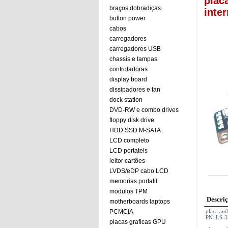
plac
braços dobradiças
inter
button power
cabos
carregadores
carregadores USB
chassis e tampas
controladoras
display board
dissipadores e fan
dock station
DVD-RW e combo drives
floppy disk drive
HDD SSD M-SATA
LCD completo
LCD portateis
leitor cartões
LVDS/eDP cabo LCD
memorias portatil
modulos TPM
Descri
motherboards laptops
PCMCIA
placa aud
PN: LS-
placas graficas GPU