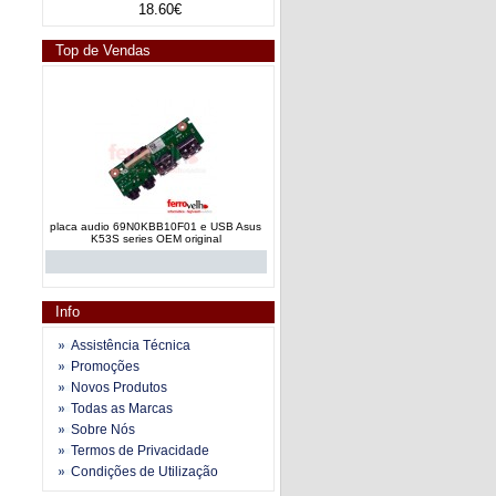
18.60€
Top de Vendas
placa audio 69N0KBB10F01 e USB Asus
K53S series OEM original
Info
Assistência Técnica
Promoções
Novos Produtos
board audio 60NB0620-101030 USB Asus
Todas as Marcas
X555 series OEM original
Sobre Nós
Termos de Privacidade
Condições de Utilização