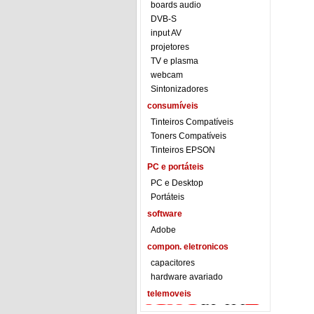
boards audio
DVB-S
input AV
projetores
TV e plasma
webcam
Sintonizadores
consumíveis
Tinteiros Compatíveis
Toners Compatíveis
Tinteiros EPSON
PC e portáteis
PC e Desktop
Portáteis
software
Adobe
compon. eletronicos
capacitores
hardware avariado
telemoveis