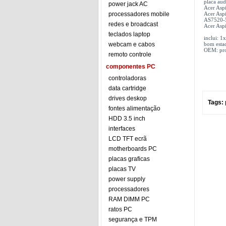
placa au
power jack AC
Acer Asp
processadores mobile
Acer Asp
AS7520-
redes e broadcast
Acer Asp
teclados laptop
inclui: 1
webcam e cabos
bom esta
OEM: prod
remoto controle
componentes PC
controladoras
data cartridge
drives deskop
Tags:
fontes alimentação
HDD 3.5 inch
interfaces
LCD TFT ecrã
motherboards PC
placas graficas
placas TV
power supply
processadores
RAM DIMM PC
ratos PC
segurança e TPM