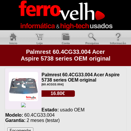
Inicio
Loja
Conta
Pesquisa
Informacão
Palmrest 60.4CG33.004 Acer
Aspire 5738 series OEM original
Palmrest 60.4CG33.004 Acer Aspire
5738 series OEM original
[60.4CG33.004]
16.80€
Estado:
usado OEM
Modelo:
60.4CG33.004
Garantia:
2 meses (testar)