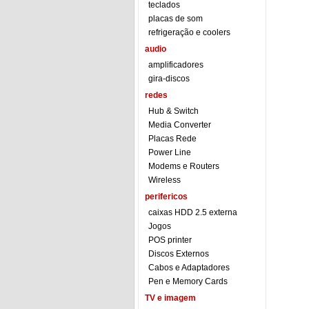
teclados
placas de som
refrigeração e coolers
audio
amplificadores
gira-discos
redes
Hub & Switch
Media Converter
Placas Rede
Power Line
Modems e Routers
Wireless
perifericos
caixas HDD 2.5 externa
Jogos
POS printer
Discos Externos
Cabos e Adaptadores
Pen e Memory Cards
TV e imagem