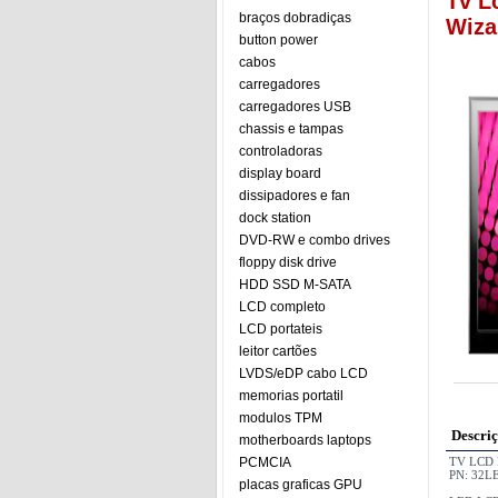
Tv L
braços dobradiças
Wiz
button power
cabos
carregadores
carregadores USB
chassis e tampas
controladoras
display board
dissipadores e fan
dock station
DVD-RW e combo drives
floppy disk drive
HDD SSD M-SATA
LCD completo
LCD portateis
leitor cartões
LVDS/eDP cabo LCD
memorias portatil
modulos TPM
Descri
motherboards laptops
PCMCIA
TV LCD 
PN: 32L
placas graficas GPU