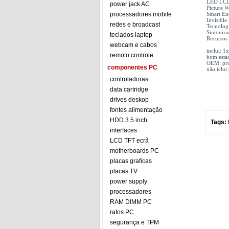
LED LCD 
power jack AC
Picture W
processadores mobile
Smart En
Invisible
redes e broadcast
Tecnolog
Sintoniz
teclados laptop
Recursos 
webcam e cabos
inclui: 
remoto controle
bom esta
OEM: pro
componentes PC
não iclui
controladoras
data cartridge
drives deskop
fontes alimentação
HDD 3.5 inch
Tags:
interfaces
LCD TFT ecrã
motherboards PC
placas graficas
placas TV
power supply
processadores
RAM DIMM PC
ratos PC
segurança e TPM