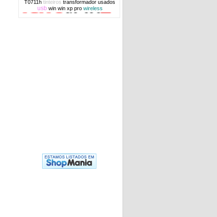
T0711h
tinteiros
transformador
usados
usb
win
win xp pro
wireless