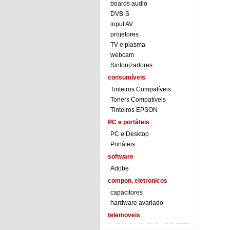
boards audio
DVB-S
input AV
projetores
TV e plasma
webcam
Sintonizadores
consumíveis
Tinteiros Compatíveis
Toners Compatíveis
Tinteiros EPSON
PC e portáteis
PC e Desktop
Portáteis
software
Adobe
compon. eletronicos
capacitores
hardware avariado
telemoveis