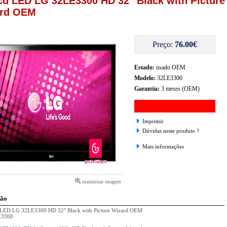
cd LED LG 32LE3300 HD 32" Black with Picture
ard OEM
Preço:
76.00€
Estado:
usado OEM
Modelo:
32LE3300
Garantia:
3 meses (OEM)
Imprimir
Dúvidas neste produto ?
Mais informações
maximizar imagem
ção
LED LG 32LE3300 HD 32" Black with Picture Wizard OEM
E3300