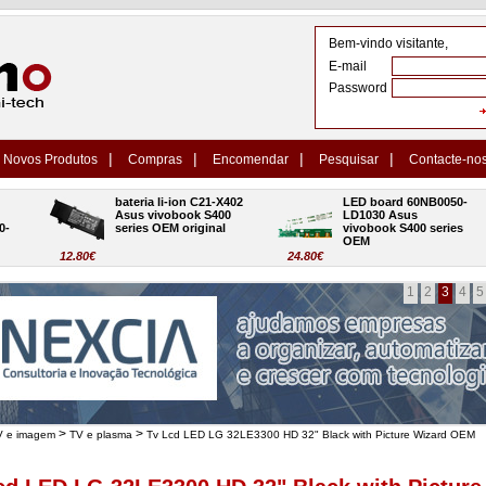
Bem-vindo visitante,
E-mail
Password
|
|
|
|
Novos Produtos
Compras
Encomendar
Pesquisar
Contacte-no
bateria li-ion C21-X402 
LED board 60NB0050-
Asus vivobook S400 
LD1030 Asus 
series OEM original
vivobook S400 series 
OEM
12.80€
24.80€
1
2
3
4
5
>
>
V e imagem
TV e plasma
Tv Lcd LED LG 32LE3300 HD 32" Black with Picture Wizard OEM