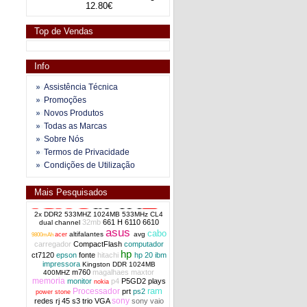
12.80€
Top de Vendas
Info
Assistência Técnica
Promoções
Novos Produtos
Todas as Marcas
Sobre Nós
Termos de Privacidade
Condições de Utilização
Mais Pesquisados
2x DDR2 533MHZ 1024MB 533MHz CL4
32mb
661 H
6110
6610
dual channel
asus
cabo
altifalantes
avg
acer
9800mAh
carregador
CompactFlash
computador
hp
ct7120
epson
fonte
hitachi
hp 20
ibm
impressora
Kingston DDR 1024MB
m760
magalhaes
maxtor
400MHZ
memoria
monitor
p4
P5GD2
plays
nokia
ram
Processador
prt
ps2
power stone
sony
redes
rj 45
s3 trio VGA
sony vaio