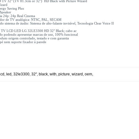
TV 32" (TV 81.3cm or 32") HD Black with Picture Wizard
izard
ergy Saving Plus
 Speaker
ia 24p: 24p Real Cinema
ador de TV analógica: NTSC, PAL, SECAM
do sistema de áudio: Sistema de alto-falante invisível, Tecnologia Clear Voice II
1x TV LCD LED LG 32LE3300 HD 32" Black; cabo ac
do podendo apresentar marcas de uso, 100% funcional
duto origem controlado, testado e com garantia
 pé nem suporte fixador à parede
lcd
,
led
,
32le3300
,
32"
,
black
,
with
,
picture
,
wizard
,
oem
,