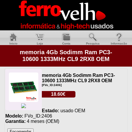
Inicio
Loja
Conta
Pesquisa
Informacão
memoria 4Gb Sodimm Ram PC3-
10600 1333MHz CL9 2RX8 OEM
memoria 4Gb Sodimm Ram PC3-
10600 1333MHz CL9 2RX8 OEM
[FVo_ID:2406]
18.60€
Estado:
usado OEM
Modelo:
FVo_ID:2406
Garantia:
4 meses (OEM)