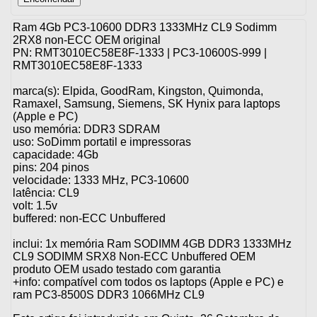
Ram 4Gb PC3-10600 DDR3 1333MHz CL9 Sodimm
2RX8 non-ECC OEM original
PN: RMT3010EC58E8F-1333 | PC3-10600S-999 |
RMT3010EC58E8F-1333
marca(s): Elpida, GoodRam, Kingston, Quimonda,
Ramaxel, Samsung, Siemens, SK Hynix para laptops
(Apple e PC)
uso memória: DDR3 SDRAM
uso: SoDimm portatil e impressoras
capacidade: 4Gb
pins: 204 pinos
velocidade: 1333 MHz, PC3-10600
latência: CL9
volt: 1.5v
buffered: non-ECC Unbuffered
inclui: 1x memória Ram SODIMM 4GB DDR3 1333MHz
CL9 SODIMM SRX8 Non-ECC Unbuffered OEM
produto OEM usado testado com garantia
+info: compatível com todos os laptops (Apple e PC) e
ram PC3-8500S DDR3 1066MHz CL9