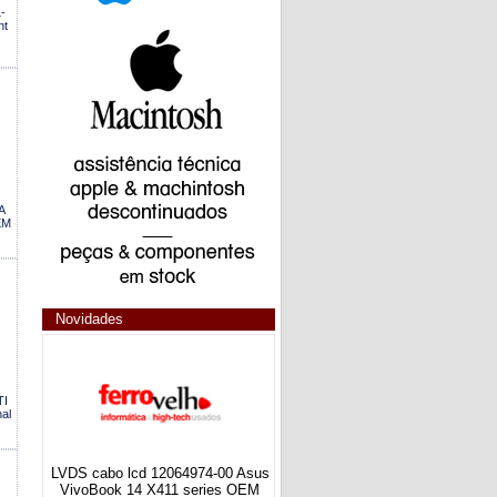
-
nt
A
EM
Novidades
TI
al
LVDS cabo lcd 12064974-00 Asus
VivoBook 14 X411 series OEM