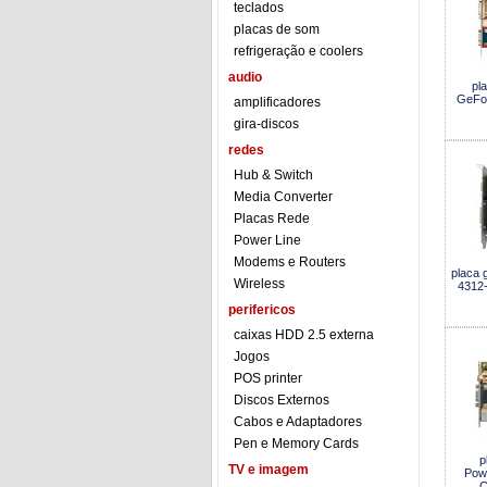
teclados
placas de som
refrigeração e coolers
audio
pl
GeFo
amplificadores
gira-discos
redes
Hub & Switch
Media Converter
Placas Rede
Power Line
Modems e Routers
placa 
Wireless
4312
perifericos
caixas HDD 2.5 externa
Jogos
POS printer
Discos Externos
Cabos e Adaptadores
Pen e Memory Cards
p
TV e imagem
Powe
C