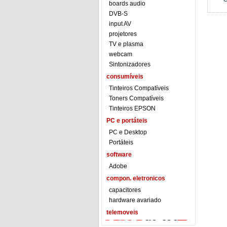
boards audio
DVB-S
input AV
projetores
TV e plasma
webcam
Sintonizadores
consumíveis
Tinteiros Compatíveis
Toners Compatíveis
Tinteiros EPSON
PC e portáteis
PC e Desktop
Portáteis
software
Adobe
compon. eletronicos
capacitores
hardware avariado
telemoveis