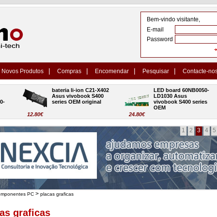
Bem-vindo visitante,
E-mail
Password
|
|
|
|
Novos Produtos
Compras
Encomendar
Pesquisar
Contacte-no
bateria li-ion C21-X402 
LED board 60NB0050-
Asus vivobook S400 
LD1030 Asus 
series OEM original
vivobook S400 series 
OEM
12.80€
24.80€
1
2
3
4
5
>
omponentes PC
placas graficas
as graficas