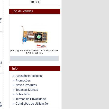
18.60€
Top de Vendas
HP
w
placa grafica nVidia RiVA TNT2 M64 32Mb
AGP 4x 64 bits
LE
A
Info
Assistência Técnica
Promoções
Novos Produtos
placa grafica nVidia GF2 MX200 GPU
Todas as Marcas
64MB AGP
Sobre Nós
Termos de Privacidade
ia
Condições de Utilização
Mb