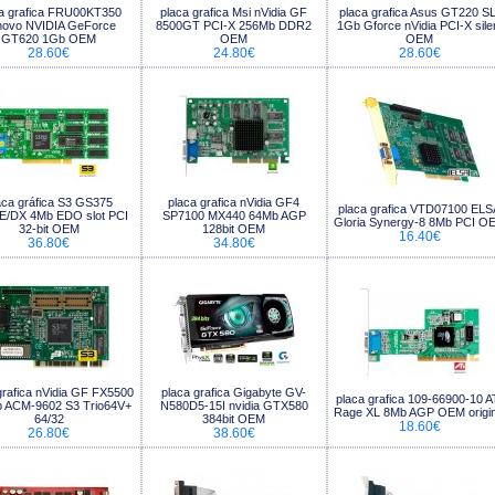
a grafica FRU00KT350
placa grafica Msi nVidia GF
placa grafica Asus GT220 SL
novo NVIDIA GeForce
8500GT PCI-X 256Mb DDR2
1Gb Gforce nVidia PCI-X sile
GT620 1Gb OEM
OEM
OEM
28.60€
24.80€
28.60€
aca gráfica S3 GS375
placa grafica nVidia GF4
placa grafica VTD07100 ELS
E/DX 4Mb EDO slot PCI
SP7100 MX440 64Mb AGP
Gloria Synergy-8 8Mb PCI O
32-bit OEM
128bit OEM
16.40€
36.80€
34.80€
grafica nVidia GF FX5500
placa grafica Gigabyte GV-
placa grafica 109-66900-10 A
 ACM-9602 S3 Trio64V+
N580D5-15I nvidia GTX580
Rage XL 8Mb AGP OEM origin
64/32
384bit OEM
18.60€
26.80€
38.60€