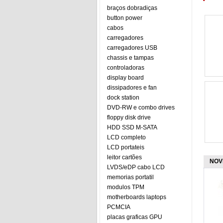
braços dobradiças
button power
cabos
carregadores
carregadores USB
chassis e tampas
controladoras
display board
dissipadores e fan
dock station
DVD-RW e combo drives
floppy disk drive
HDD SSD M-SATA
LCD completo
LCD portateis
leitor cartões
NOV
LVDS/eDP cabo LCD
memorias portatil
modulos TPM
motherboards laptops
PCMCIA
placas graficas GPU