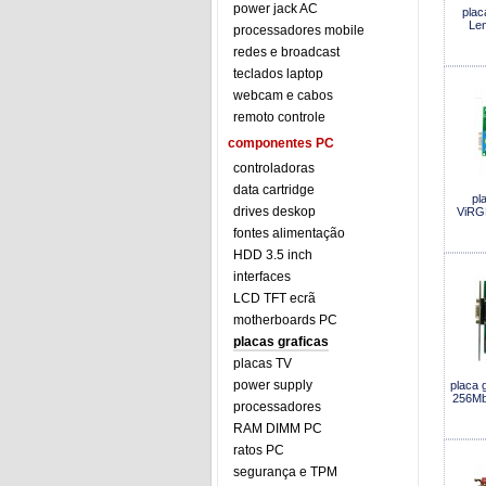
power jack AC
plac
Le
processadores mobile
redes e broadcast
teclados laptop
webcam e cabos
remoto controle
componentes PC
controladoras
data cartridge
pl
drives deskop
ViRG
fontes alimentação
HDD 3.5 inch
interfaces
LCD TFT ecrã
motherboards PC
placas graficas
placas TV
power supply
placa 
256Mb
processadores
RAM DIMM PC
ratos PC
segurança e TPM