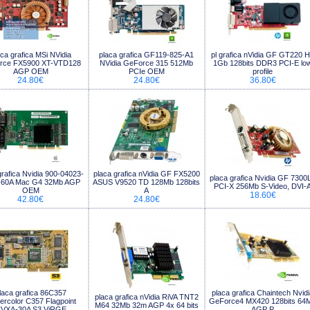
aca grafica MSi NVidia
placa grafica GF119-825-A1
pl grafica nVidia GF GT220 
rce FX5900 XT-VTD128
NVidia GeForce 315 512Mb
1Gb 128bits DDR3 PCI-E lo
AGP OEM
PCIe OEM
profile
24.80€
24.80€
36.80€
grafica Nvidia 900-04023-
placa grafica nVidia GF FX5200
placa grafica Nvidia GF 7300
-60A Mac G4 32Mb AGP
ASUS V9520 TD 128Mb 128bits
PCI-X 256Mb S-Video, DVI-
OEM
A
18.60€
42.80€
24.80€
laca grafica 86C357
placa grafica Chaintech Nvid
placa grafica nVidia RiVA TNT2
rcolor C357 Flagpoint
GeForce4 MX420 128bits 64
M64 32Mb 32m AGP 4x 64 bits
VXA-30A S3 ViRGE
AGP P