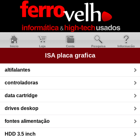
Inicio
Loja
Conta
Pesquisa
Informacão
ISA placa grafica
altifalantes
controladoras
data cartridge
drives deskop
fontes alimentação
HDD 3.5 inch