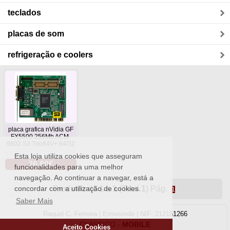
teclados
placas de som
refrigeração e coolers
placa grafica nVidia GF
FX5500 256Mb ACM-
9602 S3 Trio64V+ 64/32
Esta loja utiliza cookies que asseguram
26.80€
funcionalidades para uma melhor
navegação. Ao continuar a navegar, está a
Produtos de
1
a
1
(Total
1
) Pág.
concordar com a utilização de cookies.
1
Saber Mais
Raquel C. Ferreira | Ermesinde | NIF: 212151266
CLASSICO
-
MOBILE
Aceito Cookies