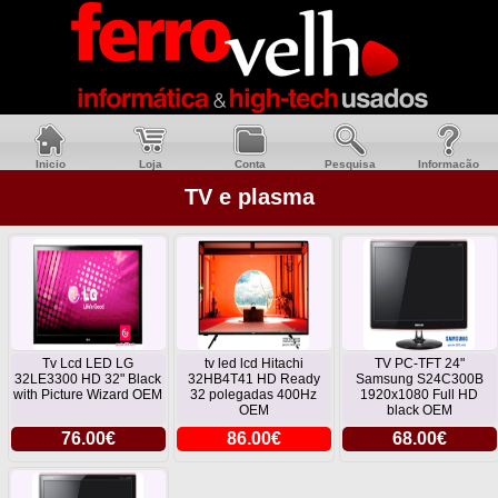
Inicio
Loja
Conta
Pesquisa
Informacão
TV e plasma
Tv Lcd LED LG
tv led lcd Hitachi
TV PC-TFT 24"
32LE3300 HD 32" Black
32HB4T41 HD Ready
Samsung S24C300B
with Picture Wizard OEM
32 polegadas 400Hz
1920x1080 Full HD
OEM
black OEM
76.00€
86.00€
68.00€