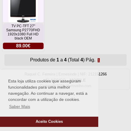
TV PC-TFT 27"
Samsung P2770FHD
1920x1080 Full HD
black OEM
89.00€
Produtos de
1
a
4
(Total
4
) Pág.
1
Raquel C. Ferreira | Ermesinde | NIF: 212151266
CLASSICO
-
MOBILE
Esta loja utiliza cookies que asseguram
Copyright 2026 oferrovelho.com
funcionalidades para uma melhor
navegação. Ao continuar a navegar, está a
concordar com a utilização de cookies.
Saber Mais
Aceito Cookies