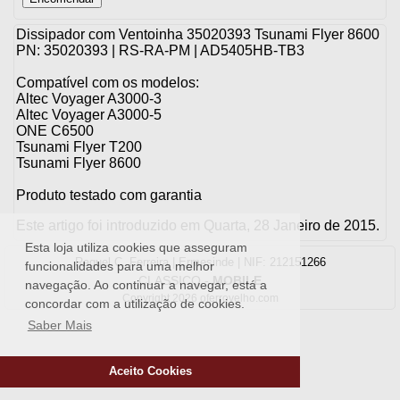
Dissipador com Ventoinha 35020393 Tsunami Flyer 8600
PN: 35020393 | RS-RA-PM | AD5405HB-TB3
Compatível com os modelos:
Altec Voyager A3000-3
Altec Voyager A3000-5
ONE C6500
Tsunami Flyer T200
Tsunami Flyer 8600
Produto testado com garantia
Este artigo foi introduzido em Quarta, 28 Janeiro de 2015.
Esta loja utiliza cookies que asseguram
Raquel C. Ferreira | Ermesinde | NIF: 212151266
funcionalidades para uma melhor
CLASSICO
-
MOBILE
navegação. Ao continuar a navegar, está a
Copyright 2026 oferrovelho.com
concordar com a utilização de cookies.
Saber Mais
Aceito Cookies