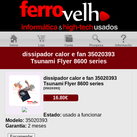
Inicio
Loja
Conta
Pesquisa
Informacão
dissipador calor e fan 35020393
Tsunami Flyer 8600 series
dissipador calor e fan 35020393
Tsunami Flyer 8600 series
[35020393]
16.80€
Estado:
usado a funcionar
Modelo:
35020393
Garantia:
2 meses