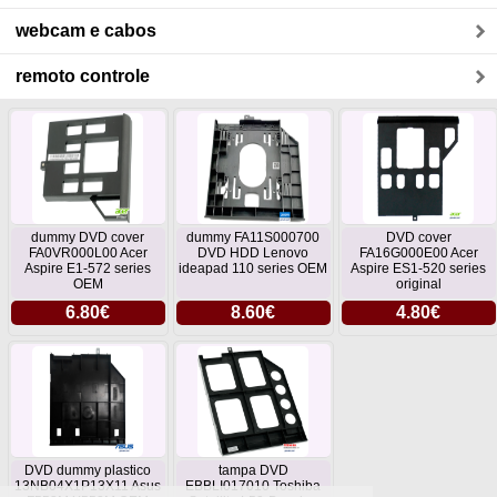
webcam e cabos
remoto controle
dummy DVD cover
dummy FA11S000700
DVD cover
FA0VR000L00 Acer
DVD HDD Lenovo
FA16G000E00 Acer
Aspire E1-572 series
ideapad 110 series OEM
Aspire ES1-520 series
OEM
original
6.80€
8.60€
4.80€
DVD dummy plastico
tampa DVD
13NB04X1P13X11 Asus
EBBLI017010 Toshiba