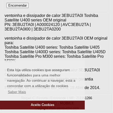
ventoinha e dissipador de calor 3EBU2TA0I Toshiba
Satellite U400 series OEM original
PN: 3EBU2TA0I | A000024120 | AVC3EBU2TA |
3EBU2TA0I00 | 3EBU2TA0200
ventoinha e dissipador de calor 3EBU2TA0I OEM original
para:
Toshiba Satellite U400 series: Toshiba Satellite U405
Toshiba Satellite U400D series: Toshiba Satellite U405D
Toshiba Satellite Pro M300 series: Toshiba Satellite Pro
M30%
inclui: 1x ventoinha e dissipador de calor 3EBU2TA0I
Esta loja utiliza cookies que asseguram
OEM original
funcionalidades para uma melhor
produto OEM original usado testado com garantia
navegação. Ao continuar a navegar, está a
concordar com a utilização de cookies.
Este artigo foi introduzido em Sexta, 18 Abril de 2014.
Saber Mais
Raquel C. Ferreira | Ermesinde | NIF: 212151266
CLASSICO
-
MOBILE
Aceito Cookies
Copyright 2026 oferrovelho.com