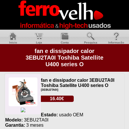
Inicio
Loja
Conta
Pesquisa
Informacão
fan e dissipador calor
3EBU2TA0I Toshiba Satellite
U400 series O
fan e dissipador calor 3EBU2TA0I
Toshiba Satellite U400 series O
[3EBU2TA0I]
16.40€
Estado:
usado OEM
Modelo:
3EBU2TA0I
Garantia:
3 meses