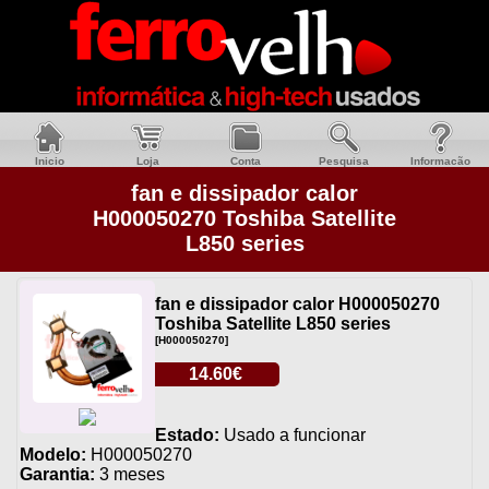
Inicio
Loja
Conta
Pesquisa
Informacão
fan e dissipador calor
H000050270 Toshiba Satellite
L850 series
fan e dissipador calor H000050270
Toshiba Satellite L850 series
[H000050270]
14.60€
Estado:
Usado a funcionar
Modelo:
H000050270
Garantia:
3 meses