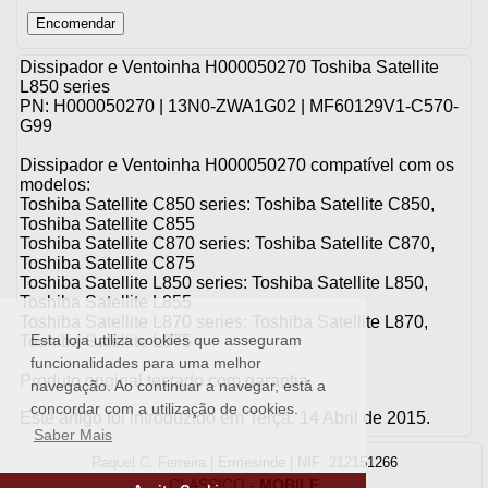
Dissipador e Ventoinha H000050270 Toshiba Satellite
L850 series
PN: H000050270 | 13N0-ZWA1G02 | MF60129V1-C570-
G99
Dissipador e Ventoinha H000050270 compatível com os
modelos:
Toshiba Satellite C850 series: Toshiba Satellite C850,
Toshiba Satellite C855
Toshiba Satellite C870 series: Toshiba Satellite C870,
Toshiba Satellite C875
Toshiba Satellite L850 series: Toshiba Satellite L850,
Toshiba Satellite L855
Toshiba Satellite L870 series: Toshiba Satellite L870,
Esta loja utiliza cookies que asseguram
Toshiba Satellite L875
funcionalidades para uma melhor
Produto original testado com garantia
navegação. Ao continuar a navegar, está a
concordar com a utilização de cookies.
Este artigo foi introduzido em Terça, 14 Abril de 2015.
Saber Mais
Raquel C. Ferreira | Ermesinde | NIF: 212151266
CLASSICO
-
MOBILE