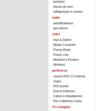
teclados
placas de som
refrigeração e coolers
audio
amplificadores
gira-discos
redes
Hub & Switch
Media Converter
Placas Rede
Power Line
Modems e Routers
Wireless
perifericos
caixas HDD 2.5 externa
Jogos
POS printer
Discos Externos
Cabos e Adaptadores
Pen e Memory Cards
TV e imagem