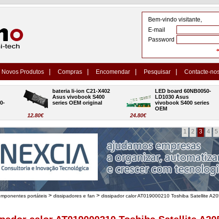
Bem-vindo visitante,
E-mail
Password
|
|
|
|
Novos Produtos
Compras
Encomendar
Pesquisar
Contacte-no
bateria li-ion C21-X402 
LED board 60NB0050-
Asus vivobook S400 
LD1030 Asus 
series OEM original
vivobook S400 series 
OEM
12.80€
24.80€
1
2
3
4
5
>
>
omponentes portáteis
dissipadores e fan
dissipador calor AT019000210 Toshiba Satellite A2