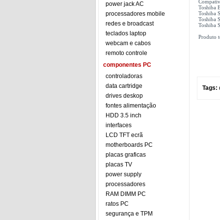
Compatív
power jack AC
Toshiba
processadores mobile
Toshiba S
Toshiba S
redes e broadcast
Toshiba S
teclados laptop
Produto 
webcam e cabos
remoto controle
componentes PC
controladoras
data cartridge
Tags:
drives deskop
fontes alimentação
HDD 3.5 inch
interfaces
LCD TFT ecrã
motherboards PC
placas graficas
placas TV
power supply
processadores
RAM DIMM PC
ratos PC
segurança e TPM