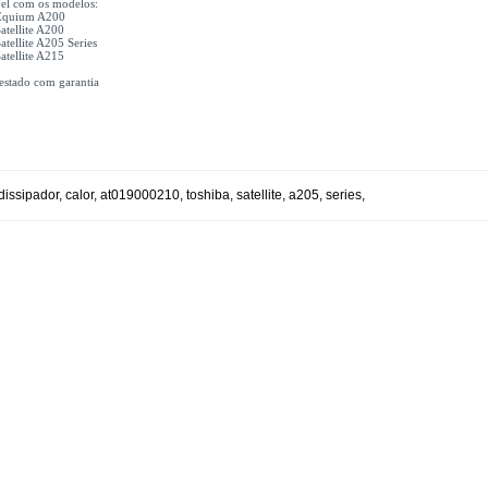
el com os modelos:
 Equium A200
atellite A200
atellite A205 Series
atellite A215
testado com garantia
dissipador
,
calor
,
at019000210
,
toshiba
,
satellite
,
a205
,
series
,