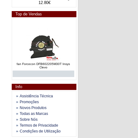
12.80€
Top de Vendas
fan Forcecon DFB602205M30T Insys
Clevo
Info
Assistência Técnica
Promoções
Novos Produtos
fan e dissipador calor AT019000110
Todas as Marcas
Toshiba Satellite A200 series
Sobre Nós
Termos de Privacidade
Condições de Utilização