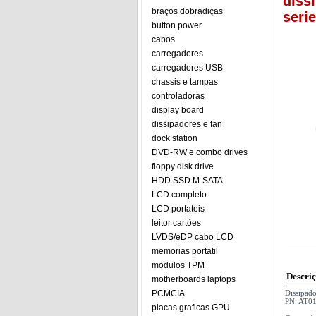
diss
braços dobradiças
seri
button power
cabos
carregadores
carregadores USB
chassis e tampas
controladoras
display board
dissipadores e fan
dock station
DVD-RW e combo drives
floppy disk drive
HDD SSD M-SATA
LCD completo
LCD portateis
leitor cartões
LVDS/eDP cabo LCD
memorias portatil
modulos TPM
Descri
motherboards laptops
PCMCIA
Dissipad
PN: AT0
placas graficas GPU