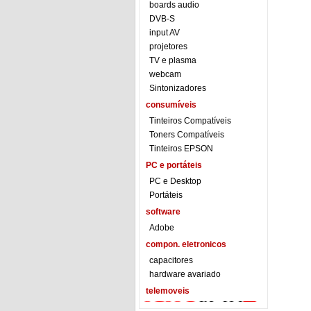
boards audio
DVB-S
input AV
projetores
TV e plasma
webcam
Sintonizadores
consumíveis
Tinteiros Compatíveis
Toners Compatíveis
Tinteiros EPSON
PC e portáteis
PC e Desktop
Portáteis
software
Adobe
compon. eletronicos
capacitores
hardware avariado
telemoveis