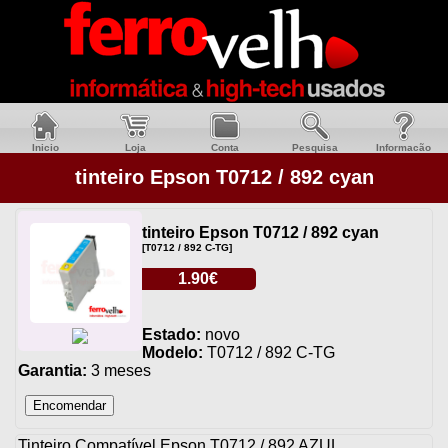
Inicio
Loja
Conta
Pesquisa
Informacão
tinteiro Epson T0712 / 892 cyan
tinteiro Epson T0712 / 892 cyan
[T0712 / 892 C-TG]
1.90€
Estado:
novo
Modelo:
T0712 / 892 C-TG
Garantia:
3 meses
Tinteiro Compatível Epson T0712 / 892 AZUL