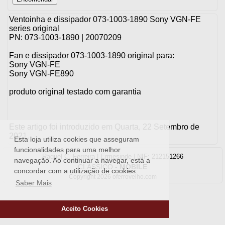
Ventoinha e dissipador 073-1003-1890 Sony VGN-FE
series original
PN: 073-1003-1890 | 20070209
Fan e dissipador 073-1003-1890 original para:
Sony VGN-FE
Sony VGN-FE890
produto original testado com garantia
Este artigo foi introduzido em Quarta, 22 Setembro de
2021.
Esta loja utiliza cookies que asseguram
funcionalidades para uma melhor
Raquel C. Ferreira | Ermesinde | NIF: 212151266
navegação. Ao continuar a navegar, está a
CLASSICO
-
MOBILE
concordar com a utilização de cookies.
Copyright 2026 oferrovelho.com
Saber Mais
Aceito Cookies