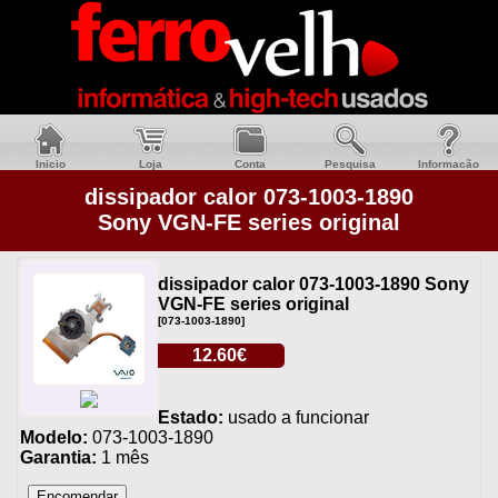
Inicio
Loja
Conta
Pesquisa
Informacão
dissipador calor 073-1003-1890
Sony VGN-FE series original
dissipador calor 073-1003-1890 Sony
VGN-FE series original
[073-1003-1890]
12.60€
Estado:
usado a funcionar
Modelo:
073-1003-1890
Garantia:
1 mês