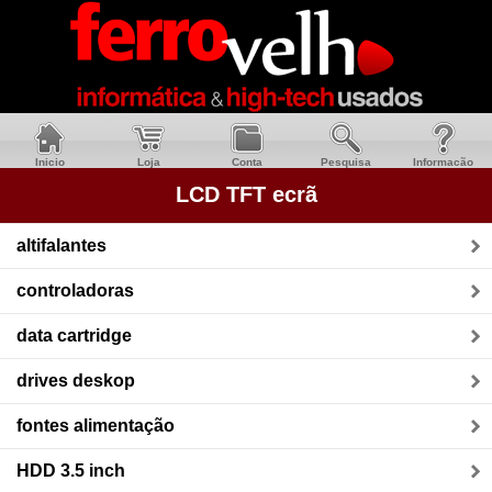
Inicio
Loja
Conta
Pesquisa
Informacão
LCD TFT ecrã
altifalantes
controladoras
data cartridge
drives deskop
fontes alimentação
HDD 3.5 inch