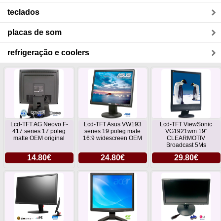
teclados
placas de som
refrigeração e coolers
Lcd-TFT AG Neovo F-
Lcd-TFT Asus VW193
Lcd-TFT ViewSonic
417 series 17 poleg
series 19 poleg mate
VG1921wm 19"
matte OEM original
16:9 widescreen OEM
CLEARMOTIV
Broadcast 5Ms
14.80€
24.80€
29.80€