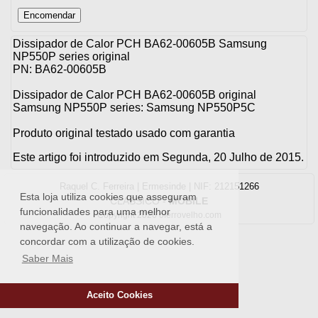
Dissipador de Calor PCH BA62-00605B Samsung
NP550P series original
PN: BA62-00605B
Dissipador de Calor PCH BA62-00605B original
Samsung NP550P series: Samsung NP550P5C
Produto original testado usado com garantia
Este artigo foi introduzido em Segunda, 20 Julho de 2015.
Raquel C. Ferreira | Ermesinde | NIF: 212151266
Esta loja utiliza cookies que asseguram
CLASSICO
-
MOBILE
funcionalidades para uma melhor
Copyright 2026 oferrovelho.com
navegação. Ao continuar a navegar, está a
concordar com a utilização de cookies.
Saber Mais
Aceito Cookies