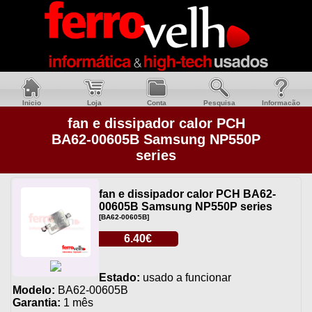
Inicio
Loja
Conta
Pesquisa
Informacão
fan e dissipador calor PCH
BA62-00605B Samsung NP550P
series
fan e dissipador calor PCH BA62-
00605B Samsung NP550P series
[BA62-00605B]
6.40€
Estado:
usado a funcionar
Modelo:
BA62-00605B
Garantia:
1 mês