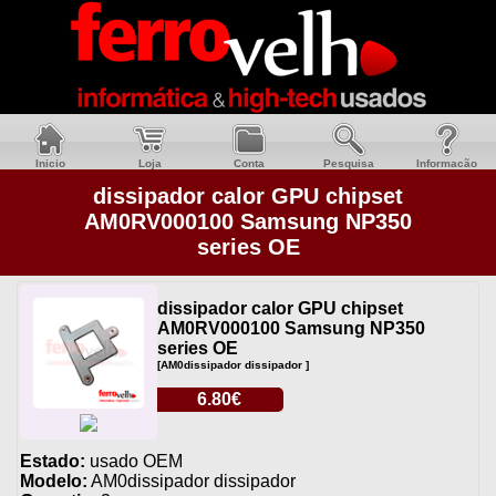
Inicio
Loja
Conta
Pesquisa
Informacão
dissipador calor GPU chipset
AM0RV000100 Samsung NP350
series OE
dissipador calor GPU chipset
AM0RV000100 Samsung NP350
series OE
[AM0dissipador dissipador ]
6.80€
Estado:
usado OEM
Modelo:
AM0dissipador dissipador