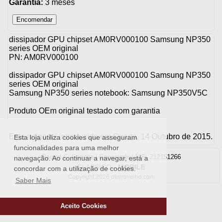
Garantia:
3 meses
dissipador GPU chipset AM0RV000100 Samsung NP350
series OEM original
PN: AM0RV000100
dissipador GPU chipset AM0RV000100 Samsung NP350
series OEM original
Samsung NP350 series notebook: Samsung NP350V5C
Produto OEm original testado com garantia
Este artigo foi introduzido em Quarta, 14 Outubro de 2015.
Esta loja utiliza cookies que asseguram
funcionalidades para uma melhor
Raquel C. Ferreira | Ermesinde | NIF: 212151266
navegação. Ao continuar a navegar, está a
CLASSICO
-
MOBILE
concordar com a utilização de cookies.
Copyright 2026 oferrovelho.com
Saber Mais
Aceito Cookies