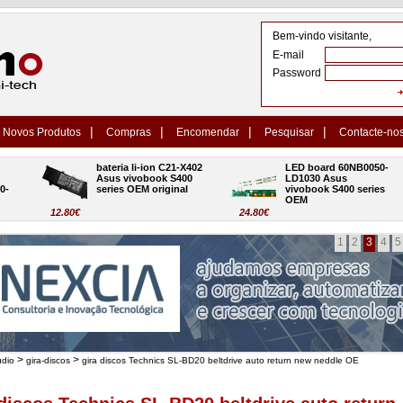
Bem-vindo visitante,
E-mail
Password
|
|
|
|
Novos Produtos
Compras
Encomendar
Pesquisar
Contacte-no
bateria li-ion C21-X402 
LED board 60NB0050-
Asus vivobook S400 
LD1030 Asus 
series OEM original
vivobook S400 series 
OEM
12.80€
24.80€
1
2
3
4
5
>
>
udio
gira-discos
gira discos Technics SL-BD20 beltdrive auto return new neddle OE