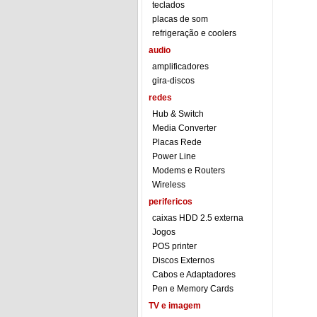
teclados
placas de som
refrigeração e coolers
audio
amplificadores
gira-discos
redes
Hub & Switch
Media Converter
Placas Rede
Power Line
Modems e Routers
Wireless
perifericos
caixas HDD 2.5 externa
Jogos
POS printer
Discos Externos
Cabos e Adaptadores
Pen e Memory Cards
TV e imagem