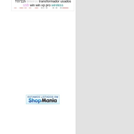
T0711h
tinteiros
transformador
usados
usb
win
win xp pro
wireless