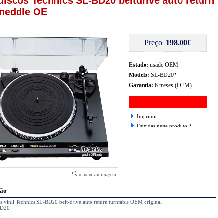
 discos Technics SL-BD20 beltdrive auto return
neddle OE
Preço:
198.00€
Estado:
usado OEM
Modelo:
SL-BD20*
Garantia:
6 meses (OEM)
Imprimir
Dúvidas neste produto ?
maximizar imagem
ção
os vinil Technics SL-BD20 belt-drive auto return turntable OEM original
BD20