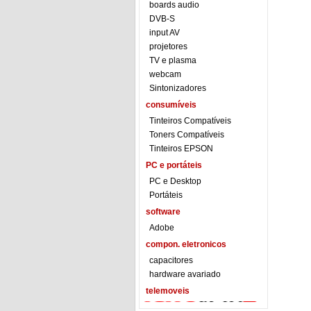
boards audio
DVB-S
input AV
projetores
TV e plasma
webcam
Sintonizadores
consumíveis
Tinteiros Compatíveis
Toners Compatíveis
Tinteiros EPSON
PC e portáteis
PC e Desktop
Portáteis
software
Adobe
compon. eletronicos
capacitores
hardware avariado
telemoveis