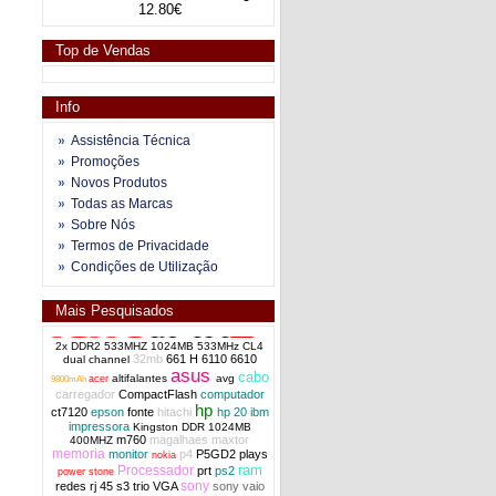
12.80€
Top de Vendas
Info
Assistência Técnica
Promoções
Novos Produtos
Todas as Marcas
Sobre Nós
Termos de Privacidade
Condições de Utilização
Mais Pesquisados
2x DDR2 533MHZ 1024MB 533MHz CL4
32mb
661 H
6110
6610
dual channel
asus
cabo
altifalantes
avg
acer
9800mAh
carregador
CompactFlash
computador
hp
ct7120
epson
fonte
hitachi
hp 20
ibm
impressora
Kingston DDR 1024MB
m760
magalhaes
maxtor
400MHZ
memoria
monitor
p4
P5GD2
plays
nokia
ram
Processador
prt
ps2
power stone
sony
redes
rj 45
s3 trio VGA
sony vaio