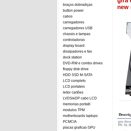
gira
braços dobradiças
new 
button power
cabos
carregadores
carregadores USB
chassis e tampas
controladoras
display board
dissipadores e fan
dock station
DVD-RW e combo drives
floppy disk drive
HDD SSD M-SATA
LCD completo
LCD portateis
leitor cartões
LVDS/eDP cabo LCD
memorias portatil
modulos TPM
Descri
motherboards laptops
PCMCIA
gira disc
PN: SL-
placas graficas GPU