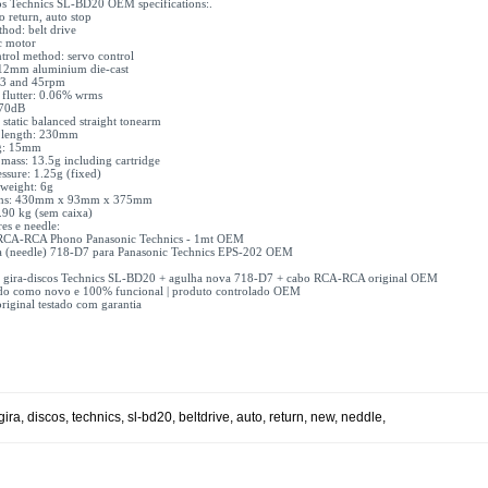
os Technics SL-BD20 OEM specifications:.
o return, auto stop
hod: belt drive
c motor
trol method: servo control
 312mm aluminium die-cast
33 and 45rpm
flutter: 0.06% wrms
 70dB
static balanced straight tonearm
e length: 230mm
g: 15mm
 mass: 13.5g including cartridge
essure: 1.25g (fixed)
 weight: 6g
ons: 430mm x 93mm x 375mm
.90 kg (sem caixa)
es e needle:
RCA-RCA Phono Panasonic Technics - 1mt OEM
a (needle) 718-D7 para Panasonic Technics EPS-202 OEM
1x gira-discos Technics SL-BD20 + agulha nova 718-D7 + cabo RCA-RCA original OEM
do como novo e 100% funcional | produto controlado OEM
riginal testado com garantia
gira
,
discos
,
technics
,
sl-bd20
,
beltdrive
,
auto
,
return
,
new
,
neddle
,