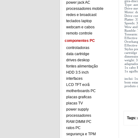
gira-disc
power jack AC
Type: aut
processadores mobile
Drive met
Motor: d
redes e broadcast
Drive con
Platter:
teclados laptop
Speeds: 
webcam e cabos
Wow and 
Rumble:
remoto controle
Tonearm: 
Effectiv
componentes PC
Overhan
Effective
controladoras
Stylus pr
cartridge
data cartridge
dimensi
drives deskop
weight: 3
adaptador
fontes alimentação
1x cabo 
1x agulh
HDD 3.5 inch
interfaces
inclui: 
bom esta
LCD TFT ecrã
produto o
motherboards PC
placas graficas
placas TV
power supply
processadores
Tags:
RAM DIMM PC
ratos PC
segurança e TPM