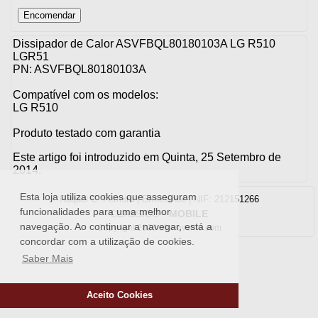
Dissipador de Calor ASVFBQL80180103A LG R510
LGR51
PN: ASVFBQL80180103A
Compatível com os modelos:
LG R510
Produto testado com garantia
Este artigo foi introduzido em Quinta, 25 Setembro de
2014.
Esta loja utiliza cookies que asseguram
Raquel C. Ferreira | Ermesinde | NIF: 212151266
funcionalidades para uma melhor
CLASSICO
-
MOBILE
navegação. Ao continuar a navegar, está a
Copyright 2026 oferrovelho.com
concordar com a utilização de cookies.
Saber Mais
Aceito Cookies