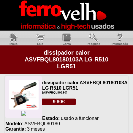
Inicio
Loja
Conta
Pesquisa
Informacão
dissipador calor
ASVFBQL80180103A LG R510
LGR51
dissipador calor ASVFBQL80180103A
LG R510 LGR51
[ASVFBQL80180]
9.80€
Estado:
usado a funcionar
Modelo:
ASVFBQL80180
Garantia:
3 meses