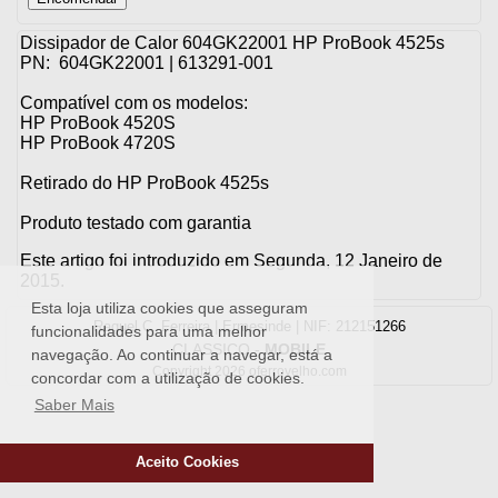
Dissipador de Calor 604GK22001 HP ProBook 4525s
PN: 604GK22001 | 613291-001
Compatível com os modelos:
HP ProBook 4520S
HP ProBook 4720S
Retirado do HP ProBook 4525s
Produto testado com garantia
Este artigo foi introduzido em Segunda, 12 Janeiro de
2015.
Esta loja utiliza cookies que asseguram
Raquel C. Ferreira | Ermesinde | NIF: 212151266
funcionalidades para uma melhor
CLASSICO
-
MOBILE
navegação. Ao continuar a navegar, está a
Copyright 2026 oferrovelho.com
concordar com a utilização de cookies.
Saber Mais
Aceito Cookies