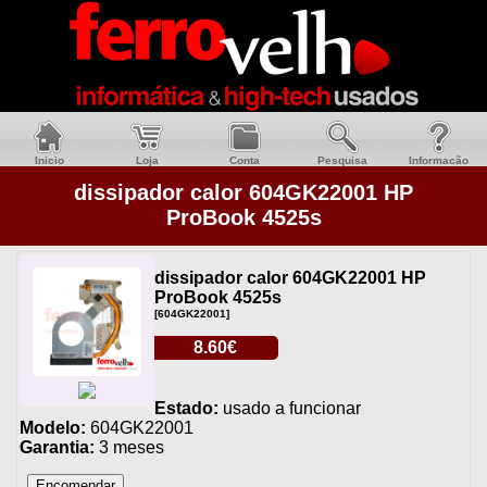
Inicio
Loja
Conta
Pesquisa
Informacão
dissipador calor 604GK22001 HP
ProBook 4525s
dissipador calor 604GK22001 HP
ProBook 4525s
[604GK22001]
8.60€
Estado:
usado a funcionar
Modelo:
604GK22001
Garantia:
3 meses