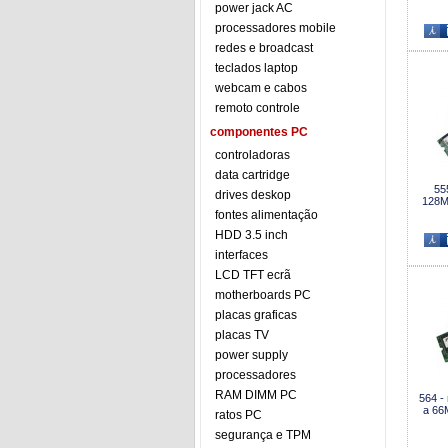
power jack AC
processadores mobile
redes e broadcast
teclados laptop
webcam e cabos
remoto controle
componentes PC
controladoras
data cartridge
55
drives deskop
128M
fontes alimentação
HDD 3.5 inch
interfaces
LCD TFT ecrã
motherboards PC
placas graficas
placas TV
power supply
processadores
RAM DIMM PC
564 -
a 66
ratos PC
segurança e TPM