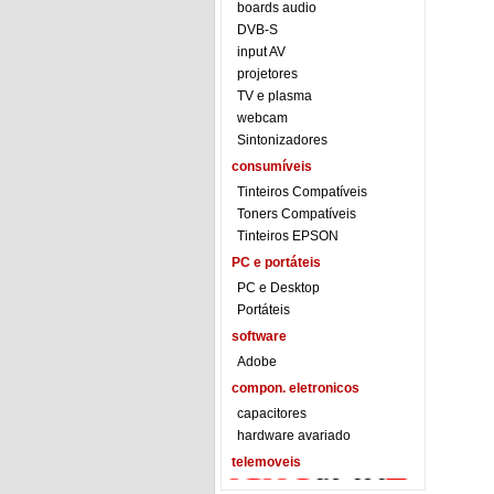
boards audio
DVB-S
input AV
projetores
TV e plasma
webcam
Sintonizadores
consumíveis
Tinteiros Compatíveis
Toners Compatíveis
Tinteiros EPSON
PC e portáteis
PC e Desktop
Portáteis
software
Adobe
compon. eletronicos
capacitores
hardware avariado
telemoveis