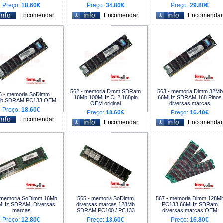
Preço:
18.60€
Preço:
34.80€
Preço:
29.80€
562 - memoria Dimm SDRam
563 - memoria Dimm 32Mb
5 - memoria SoDimm
16Mb 100MHz CL2 168pin
66MHz SDRAM 168 Pinos
b SDRAM PC133 OEM
OEM original
diversas marcas
Preço:
18.60€
Preço:
18.60€
Preço:
16.40€
 memoria SoDimm 16Mb
565 - memoria SoDimm
567 - memoria Dimm 128M
MHz SDRAM, Diversas
diversas marcas 128Mb
PC133 66MHz SDRam
marcas
SDRAM PC100 / PC133
diversas marcas OEM
Preço:
12.80€
Preço:
18.60€
Preço:
16.80€