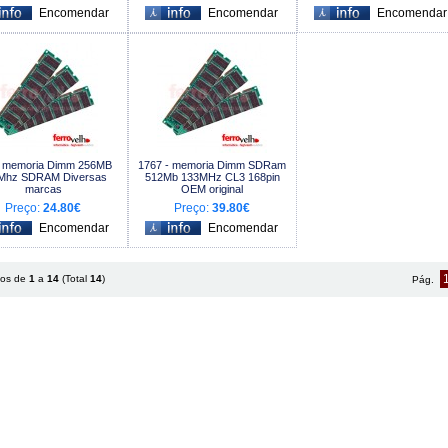
- memoria Dimm 256MB
1767 - memoria Dimm SDRam
Mhz SDRAM Diversas
512Mb 133MHz CL3 168pin
marcas
OEM original
Preço:
24.80€
Preço:
39.80€
tos de
1
a
14
(Total
14
)
Pág.