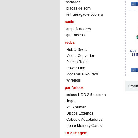
teclados
placas de som
refrigeração e coolers
audio
amplificadores
gira-discos
redes
Hub & Switch
568 
133
Media Converter
Placas Rede
Power Line
Modems e Routers
Wireless
Produ
perifericos
caixas HDD 2.5 externa
Jogos
POS printer
Discos Externos
Cabos e Adaptadores
Pen e Memory Cards
TV e imagem