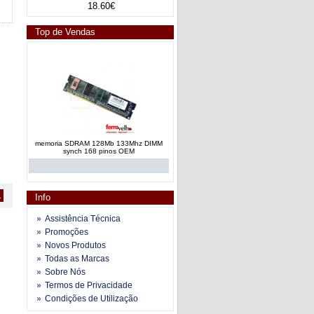
18.60€
Top de Vendas
memoria SDRAM 128Mb 133Mhz DIMM
synch 168 pinos OEM
1
Info
Assistência Técnica
Promoções
Novos Produtos
memoria DIMM JM334S643A-75 256Mb
Todas as Marcas
SDRam 133Mhz CL3 OEM
Sobre Nós
Termos de Privacidade
Condições de Utilização