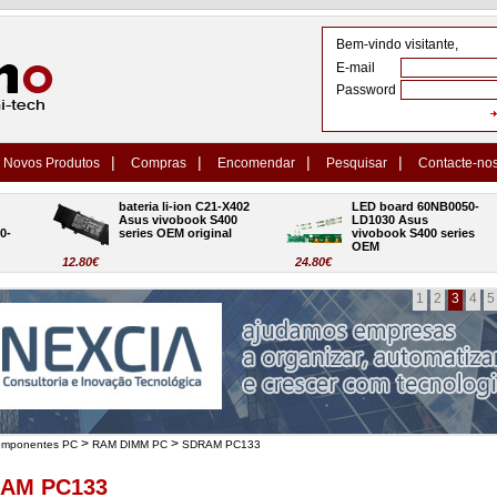
Bem-vindo visitante,
E-mail
Password
|
|
|
|
Novos Produtos
Compras
Encomendar
Pesquisar
Contacte-no
bateria li-ion C21-X402 
LED board 60NB0050-
Asus vivobook S400 
LD1030 Asus 
series OEM original
vivobook S400 series 
OEM
12.80€
24.80€
1
2
3
4
5
>
>
omponentes PC
RAM DIMM PC
SDRAM PC133
AM PC133