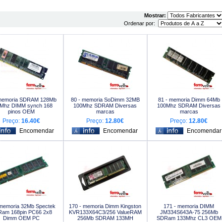
Mostrar:
Ordenar por:
 memoria SDRAM 128Mb
80 - memoria SoDimm 32MB
81 - memoria Dimm 64Mb
Mhz DIMM synch 168
100Mhz SDRAM Diversas
100Mhz SDRAM Diversas
pinos OEM
marcas
marcas
Preço:
16.40€
Preço:
12.80€
Preço:
12.80€
 memoria 32Mb Spectek
170 - memoria Dimm Kingston
171 - memoria DIMM
am 168pin PC66 2x8
KVR133X64C3/256 ValueRAM
JM334S643A-75 256Mb
Dimm OEM PC
256Mb SDRAM 133MH
SDRam 133Mhz CL3 OEM