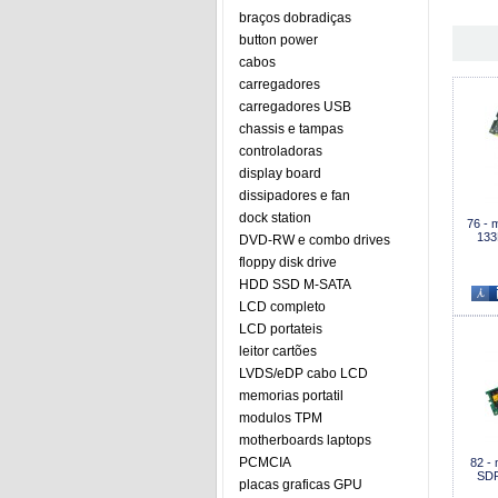
braços dobradiças
button power
cabos
carregadores
carregadores USB
chassis e tampas
controladoras
display board
dissipadores e fan
dock station
76 -
133
DVD-RW e combo drives
floppy disk drive
HDD SSD M-SATA
LCD completo
LCD portateis
leitor cartões
LVDS/eDP cabo LCD
memorias portatil
modulos TPM
motherboards laptops
PCMCIA
82 -
SDR
placas graficas GPU