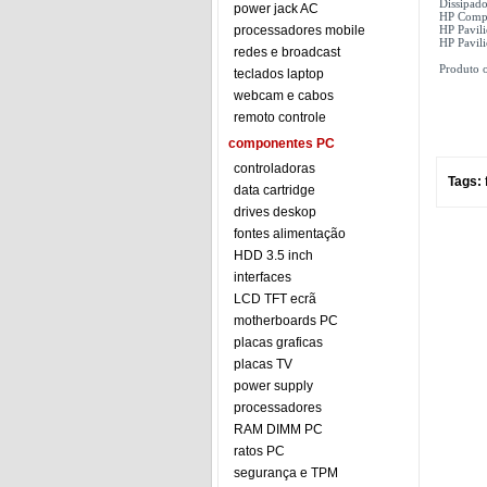
Dissipad
power jack AC
HP Compa
processadores mobile
HP Pavili
HP Pavili
redes e broadcast
Produto o
teclados laptop
webcam e cabos
remoto controle
componentes PC
controladoras
Tags:
data cartridge
drives deskop
fontes alimentação
HDD 3.5 inch
interfaces
LCD TFT ecrã
motherboards PC
placas graficas
placas TV
power supply
processadores
RAM DIMM PC
ratos PC
segurança e TPM