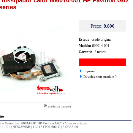
e dissipador calor 606014-001 HP Pavilion G62
series
Preço:
9.80€
Estado:
usado original
Modelo:
606014-001
Garantia:
2 meses
Imprimir
Dúvidas neste produto ?
maximizar imagem
ção
or e Ventoinha 606014-001 HP Pavilion G62 G72 series original
014-001 | NFB73B05H | 1A01EYP00-600-G | 612355-001