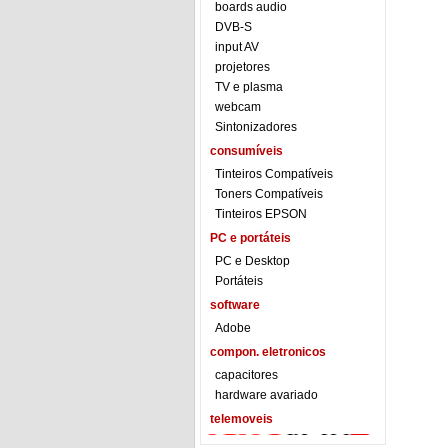
boards audio
DVB-S
input AV
projetores
TV e plasma
webcam
Sintonizadores
consumíveis
Tinteiros Compatíveis
Toners Compatíveis
Tinteiros EPSON
PC e portáteis
PC e Desktop
Portáteis
software
Adobe
compon. eletronicos
capacitores
hardware avariado
telemoveis