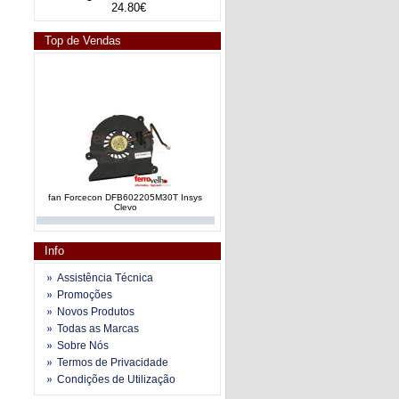
24.80€
Top de Vendas
fan Forcecon DFB602205M30T Insys
Clevo
Info
Assistência Técnica
Promoções
Novos Produtos
Todas as Marcas
fan e dissipador calor AT019000110
Sobre Nós
Toshiba Satellite A200 series
Termos de Privacidade
Condições de Utilização