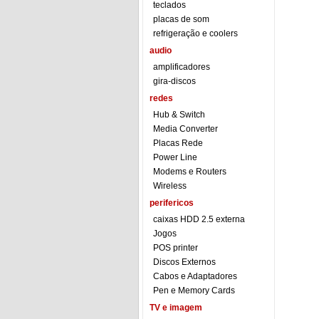
teclados
placas de som
refrigeração e coolers
audio
amplificadores
gira-discos
redes
Hub & Switch
Media Converter
Placas Rede
Power Line
Modems e Routers
Wireless
perifericos
caixas HDD 2.5 externa
Jogos
POS printer
Discos Externos
Cabos e Adaptadores
Pen e Memory Cards
TV e imagem