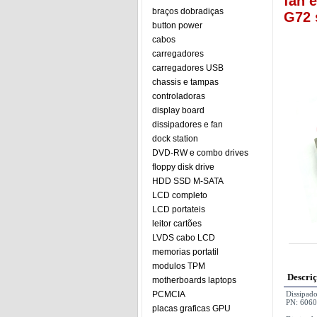
fan 
braços dobradiças
G72 
button power
cabos
carregadores
carregadores USB
chassis e tampas
controladoras
display board
dissipadores e fan
dock station
DVD-RW e combo drives
floppy disk drive
HDD SSD M-SATA
LCD completo
LCD portateis
leitor cartões
LVDS cabo LCD
memorias portatil
modulos TPM
Descri
motherboards laptops
PCMCIA
Dissipad
PN: 606
placas graficas GPU