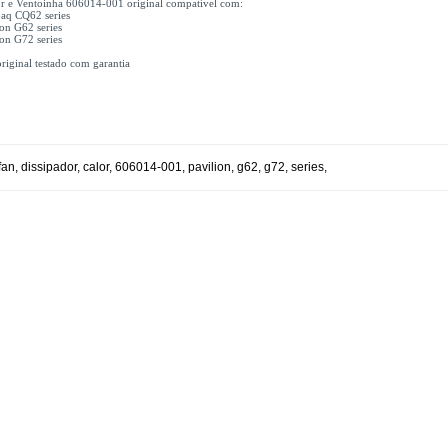
or e Ventoinha 606014-001 original compatível com:
q CQ62 series
on G62 series
on G72 series
riginal testado com garantia
fan
,
dissipador
,
calor
,
606014-001
,
pavilion
,
g62
,
g72
,
series
,