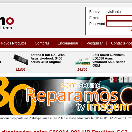
Bem-vindo visitante,
E-mail
Password
|
|
|
|
Novos Produtos
Compras
Encomendar
Pesquisar
Contacte-no
bateria li-ion C21-X402 
LED board 60NB0050-
Asus vivobook S400 
LD1030 Asus 
series OEM original
vivobook S400 series 
OEM
12.80€
24.80€
1
2
3
4
5
>
>
omponentes portáteis
dissipadores e fan
fan e dissipador calor 606014-001 HP Pavilion G6