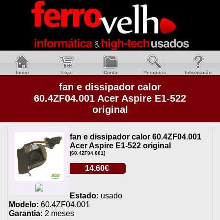
Inicio
Loja
Conta
Pesquisa
Informacão
fan e dissipador calor
60.4ZF04.001 Acer Aspire E1-522
original
fan e dissipador calor 60.4ZF04.001
Acer Aspire E1-522 original
[60.4ZF04.001]
14.60€
Estado:
usado
Modelo:
60.4ZF04.001
Garantia:
2 meses