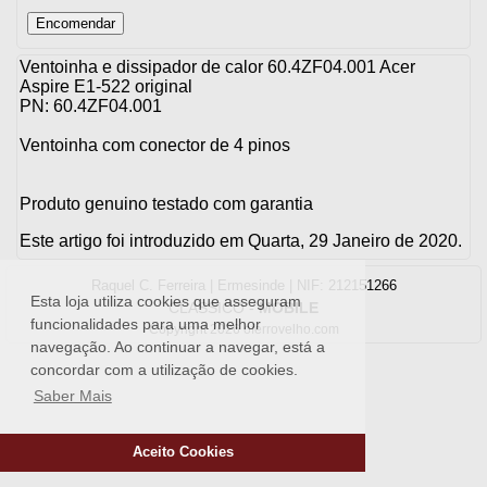
Ventoinha e dissipador de calor 60.4ZF04.001 Acer
Aspire E1-522 original
PN: 60.4ZF04.001
Ventoinha com conector de 4 pinos
Produto genuino testado com garantia
Este artigo foi introduzido em Quarta, 29 Janeiro de 2020.
Raquel C. Ferreira | Ermesinde | NIF: 212151266
Esta loja utiliza cookies que asseguram
CLASSICO
-
MOBILE
funcionalidades para uma melhor
Copyright 2026 oferrovelho.com
navegação. Ao continuar a navegar, está a
concordar com a utilização de cookies.
Saber Mais
Aceito Cookies