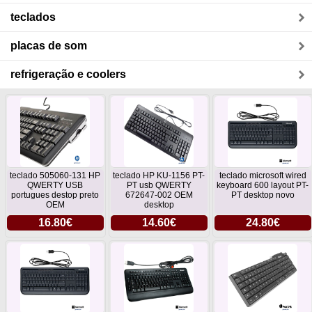
teclados
placas de som
refrigeração e coolers
teclado 505060-131 HP
teclado HP KU-1156 PT-
teclado microsoft wired
QWERTY USB
PT usb QWERTY
keyboard 600 layout PT-
portugues destop preto
672647-002 OEM
PT desktop novo
OEM
desktop
16.80€
14.60€
24.80€